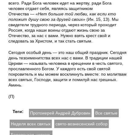
всего. Ради Бога человек идет на жертву, ради Бога
человек отдает себя, являясь защитником
Отечества —
«Нет больше той любви, как если кто
положит душу свою за друзей своих»
(Ин. 15, 13). Мы
свидетели трудного периода, через который проходит
Россия, когда наши воины отдают жизнь свою за
Отечество, за нас с вами. Нужно взять крест свой и
следовать за Христом, и так стать святым.
Сегодня особый день — это наш общий праздник. Сегодня
день тезоименитства всех нас с вами. В традиции нашей
Церкви — называть человека в крещении в честь святого,
прославленного Богом. У каждого есть свой святой
покровитель и мы можем воскликнуть вместе: по молитвам
всех святых, Господи, защити и помилуй нас грешных.
Аминь.
(П)
Теги:
Протоиерей Андрей Дубровин
Все святые
Неделя всех святых
свято-вознесенский собор
Боровецкая церковь