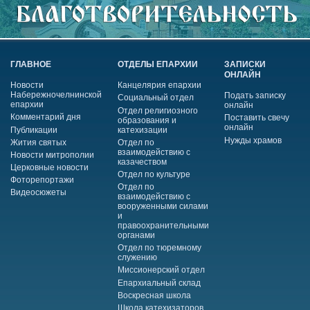
ГЛАВНОЕ
ОТДЕЛЫ ЕПАРХИИ
ЗАПИСКИ
ОНЛАЙН
Новости
Канцелярия епархии
Набережночелнинской
Подать записку
Социальный отдел
епархии
онлайн
Отдел религиозного
Комментарий дня
Поставить свечу
образования и
онлайн
Публикации
катехизации
Нужды храмов
Жития святых
Отдел по
взаимодействию с
Новости митрополии
казачеством
Церковные новости
Отдел по культуре
Фоторепортажи
Отдел по
Видеосюжеты
взаимодействию с
вооруженными силами
и
правоохранительными
органами
Отдел по тюремному
служению
Миссионерский отдел
Епархиальный склад
Воскресная школа
Школа катехизаторов