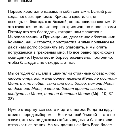
обоженными.
Первые христиане называли себя святыми. Всякий раз,
когда человек принимал Христа и крестился, он
освящался благодатью Божией, он становился святым. И
это касается не только первых христиан, но и нас с вами.
Потому что эта благодать, которая нам является в
Миропомазании и Причащении, делает нас обоженными.
Конечно, наши страсти, пристрастия и злые привычки не
дают нам долго сохранять эту благодать, и мы опять
погружаемся в греховный мир. Но все равно происходит
освящение. Нужно вести борьбу ежедневно, постоянно,
чтобы благодать не отходила от нас.
Мы сегодня слышали в Евангелии странные слова:
«Кто
любит отца или мать более, нежели Меня, не достоин
Меня; и кто любит сына или дочь более, нежели Меня,
не достоин Меня; и кто не берет креста своего и
следует за Мною, тот не достоин Меня»
(Мф. 10, 37-
38).
Нужно отвергнуться всего и идти с Богом. Когда ты вдруг
стоишь перед выбором — Бог или твой близкий — это не
значит, что мы не должны любить родных и близких или
отказываться от них. Но мы должны любить Бога более