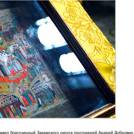
авил благочинный Закамского округа протоиерей Андрей Дубровин,