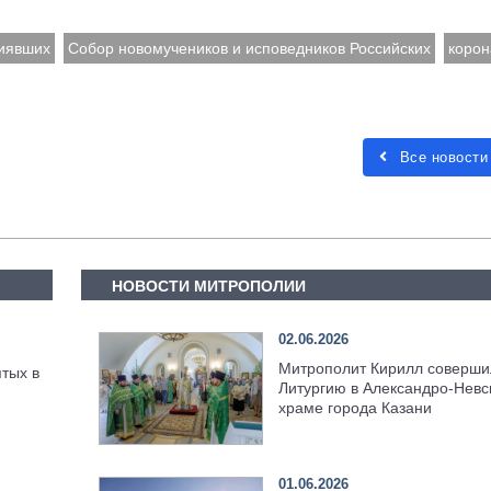
сиявших
Собор новомучеников и исповедников Российских
корон
Все новости
НОВОСТИ МИТРОПОЛИИ
02.06.2026
Митрополит Кирилл соверши
тых в
Литургию в Александро-Невс
храме города Казани
01.06.2026