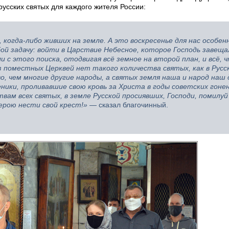
русских святых для каждого жителя России:
 когда-либо живших на земле. А это воскресенье для нас особен
й задачу: войти в Царствие Небесное, которое Господь завеща
 с этого поиска, отодвигая всё земное на второй план, и всё, 
из поместных Церквей нет такого количества святых, как в Русс
, чем многие другие народы, а святых земля наша и народ наш 
еники, проливавшие свою кровь за Христа в годы советских гоне
ам всех святых, в земле Русской просиявших, Господи, помилуй
верою нести свой крест!»
— сказал благочинный.