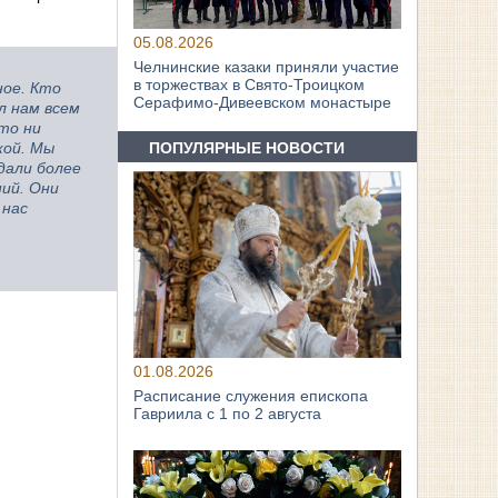
05.08.2026
Челнинские казаки приняли участие
в торжествах в Свято‑Троицком
ное. Кто
Серафимо‑Дивеевском монастыре
л нам всем
что ни
ПОПУЛЯРНЫЕ НОВОСТИ
кой. Мы
дали более
ний. Они
 нас
01.08.2026
Расписание служения епископа
Гавриила с 1 по 2 августа