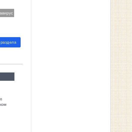
авирус
 раздела
л
ком