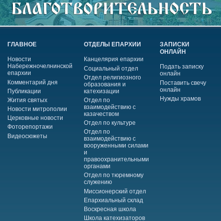
ГЛАВНОЕ
ОТДЕЛЫ ЕПАРХИИ
ЗАПИСКИ
ОНЛАЙН
Новости
Канцелярия епархии
Набережночелнинской
Подать записку
Социальный отдел
епархии
онлайн
Отдел религиозного
Комментарий дня
Поставить свечу
образования и
онлайн
Публикации
катехизации
Нужды храмов
Жития святых
Отдел по
взаимодействию с
Новости митрополии
казачеством
Церковные новости
Отдел по культуре
Фоторепортажи
Отдел по
Видеосюжеты
взаимодействию с
вооруженными силами
и
правоохранительными
органами
Отдел по тюремному
служению
Миссионерский отдел
Епархиальный склад
Воскресная школа
Школа катехизаторов