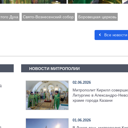
того Духа
Свято-Вознесенский собор
Боровецкая церковь
Все новости
НОВОСТИ МИТРОПОЛИИ
02.06.2026
й
Митрополит Кирилл соверши
Литургию в Александро-Невс
храме города Казани
01.06.2026
л
В Духов день митрополит Ки