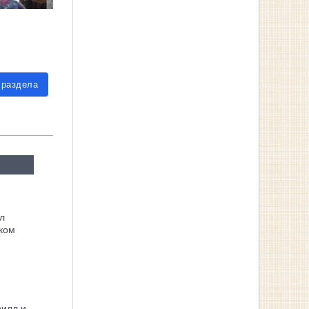
 раздела
л
ком
рилл и