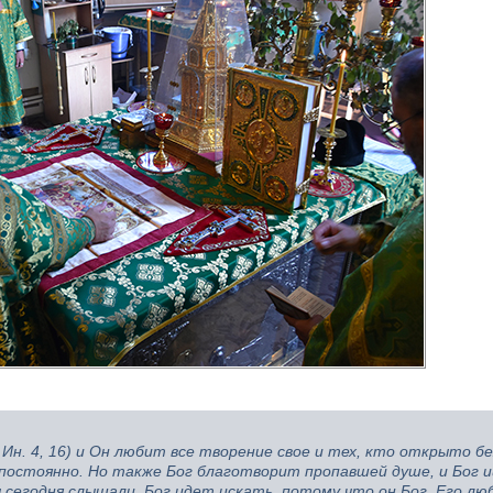
 Ин. 4, 16) и Он любит все творение свое и тех, кто открыто б
 постоянно. Но также Бог благотворит пропавшей душе, и Бог 
ы сегодня слышали. Бог идет искать, потому что он Бог, Его лю