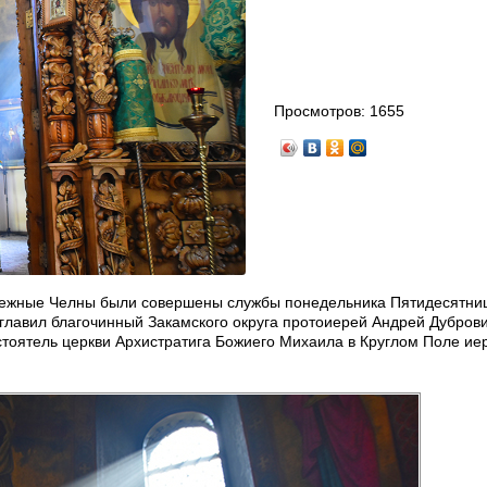
Просмотров:
1655
ережные Челны были совершены службы понедельника Пятидесятн
зглавил благочинный Закамского округа протоиерей Андрей Дубров
стоятель церкви Архистратига Божиего Михаила в Круглом Поле ие