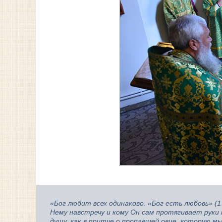
«Бог любит всех одинаково. «Бог есть любовь» (1
Нему навстречу и кому Он сам протягивает руки
душу, как в притче о пропавшей овце, которую м