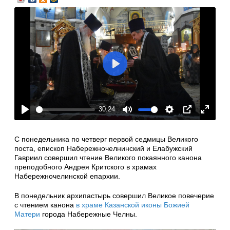
Play
30:24
Play
Mute
Settings
PIP
Enter
fullscre
С понедельника по четверг первой седмицы Великого
поста, епископ Набережночелнинский и Елабужский
Гавриил совершил чтение Великого покаянного канона
преподобного Андрея Критского в храмах
Набережночелинской епархии.
В понедельник архипастырь совершил Великое повечерие
с чтением канона
в храме Казанской иконы Божией
Матери
города Набережные Челны.