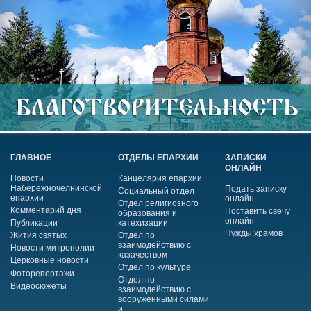
ГЛАВНОЕ
ОТДЕЛЫ ЕПАРХИИ
ЗАПИСКИ
ОНЛАЙН
Новости
Канцелярия епархии
Набережночелнинской
Подать записку
Социальный отдел
епархии
онлайн
Отдел религиозного
Комментарий дня
Поставить свечу
образования и
онлайн
Публикации
катехизации
Нужды храмов
Жития святых
Отдел по
взаимодействию с
Новости митрополии
казачеством
Церковные новости
Отдел по культуре
Фоторепортажи
Отдел по
Видеосюжеты
взаимодействию с
вооруженными силами
и