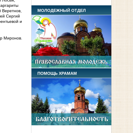
 Лосык,
Маргариты
МОЛОДЕЖНЫЙ ОТДЕЛ
 Веретнов,
рей Сергий
рентьевой и
др Миронов.
ПОМОЩЬ ХРАМАМ