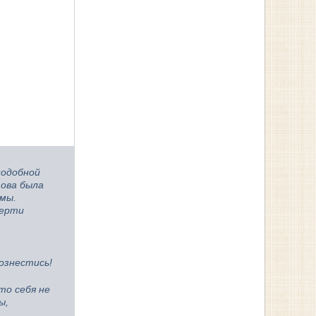
подобной
това была
 мы.
мерти
ознестись!
то себя не
ы,