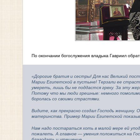
По окончании богослужения владыка Гавриил обрат
«Дорогие братия и сестры! Для нас Великий пос
Марии Египетской в пустыне! Терзали ее страсти
умереть, лишь бы не поддастся греху. За эту же
Потому что мы люди грешные: немного помолимся,
боролась со своими страстями.
Видите, как прекрасно создал Господь женщину. О
материнства. Пример Марии Египетской показыва
Нам надо постараться хоть в малой мере ей упо
пожалеть. А главное — умения положиться на Го
благодать и утешение.