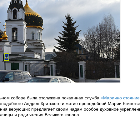
ьном соборе была отслужена покаянная служба
«Мариино стояние
еподобного Андрея Критского и житие преподобной Марии Египетск
ения верующих предлагает своим чадам особое духовное укрепле
жницы и ради чтения Великого канона.