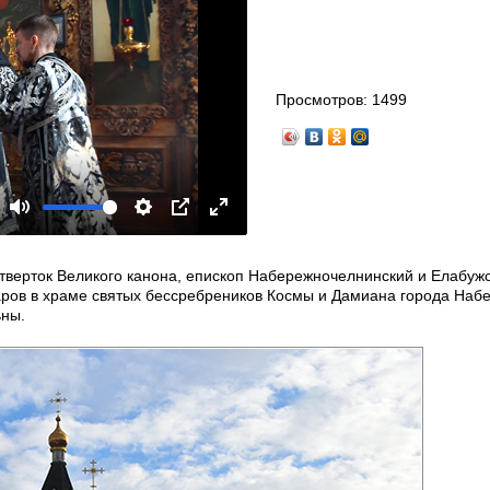
Просмотров:
1499
Mute
Settings
PIP
Enter
fullscreen
Четверток Великого канона, епископ Набережночелнинский и Елабуж
ров в храме святых бессребреников Космы и Дамиана города Наб
ьны.