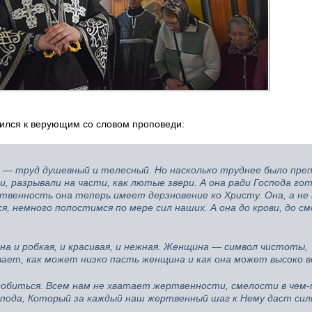
ился к верующим со словом проповеди:
т — труд душевный и телесный. Но насколько труднее было пре
, разрывали на части, как лютые звери. А она ради Господа го
ртвенность она теперь имеет дерзновение ко Христу. Она, а не
 немного попостимся по мере сил наших. А она до крови, до с
на и робкая, и красивая, и нежная. Женщина — символ чистоты,
ет, как может низко пасть женщина и как она может высоко в
добиться. Всем нам не хватает жертвенности, смелости в чем-
спода, Который за каждый наш жертвенный шаг к Нему даст сил