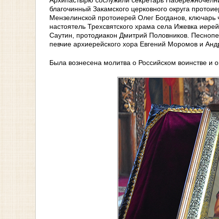
Архипастырю сослужили секретарь Набережночелни
благочинный Закамского церковного округа прото
Мензелинской протоиерей Олег Богданов, ключарь 
настоятель Трехсвятского храма села Ижевка иере
Саутин, протодиакон Дмитрий Половников. Песнопе
певчие архиерейского хора Евгений Моромов и Анд
Была вознесена молитва о Российском воинстве и 