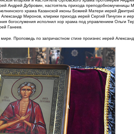
нской епархии и настоятель Орловского храма протоиерей Андрей
иерей Андрей Дубровин, настоятель прихода преподобномученицы 
челнинского храма Казанской иконы Божией Матери иерей Дмитрий
й Александр Миронов, клирики прихода иерей Сергий Пичугин и ие
ния богослужения исполнил хор храма под управлением Ольги Те
рей Ганеев.
о мире. Проповедь по запричастном стихе произнес иерей Алексан