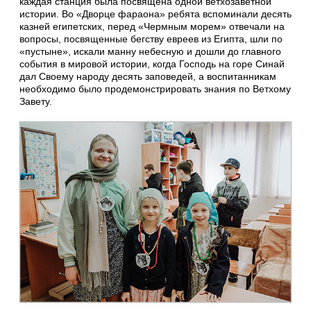
каждая станция была посвящена одной ветхозаветной
истории. Во «Дворце фараона» ребята вспоминали десять
казней египетских, перед «Чермным морем» отвечали на
вопросы, посвященные бегству евреев из Египта, шли по
«пустыне», искали манну небесную и дошли до главного
события в мировой истории, когда Господь на горе Синай
дал Своему народу десять заповедей, а воспитанникам
необходимо было продемонстрировать знания по Ветхому
Завету.