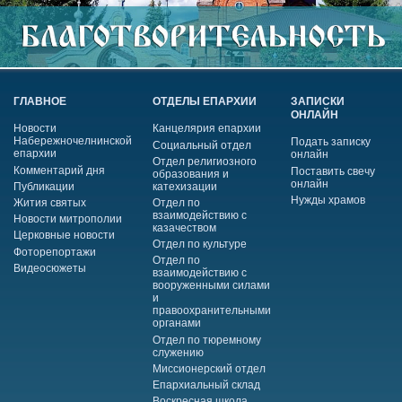
ГЛАВНОЕ
ОТДЕЛЫ ЕПАРХИИ
ЗАПИСКИ
ОНЛАЙН
Новости
Канцелярия епархии
Набережночелнинской
Подать записку
Социальный отдел
епархии
онлайн
Отдел религиозного
Комментарий дня
Поставить свечу
образования и
онлайн
Публикации
катехизации
Нужды храмов
Жития святых
Отдел по
взаимодействию с
Новости митрополии
казачеством
Церковные новости
Отдел по культуре
Фоторепортажи
Отдел по
Видеосюжеты
взаимодействию с
вооруженными силами
и
правоохранительными
органами
Отдел по тюремному
служению
Миссионерский отдел
Епархиальный склад
Воскресная школа