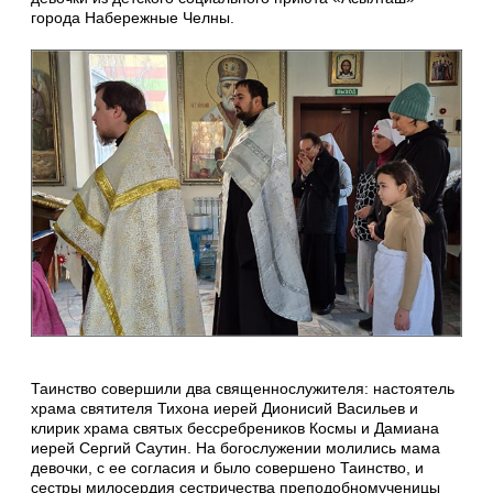
города Набережные Челны.
Таинство совершили два священнослужителя: настоятель
храма святителя Тихона иерей Дионисий Васильев и
клирик храма святых бессребреников Космы и Дамиана
иерей Сергий Саутин. На богослужении молились мама
девочки, с ее согласия и было совершено Таинство, и
сестры милосердия сестричества преподобномученицы