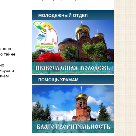
МОЛОДЕЖНЫЙ ОТДЕЛ
анона
 о тайне
,
но
исуса и
рячем
ПОМОЩЬ ХРАМАМ