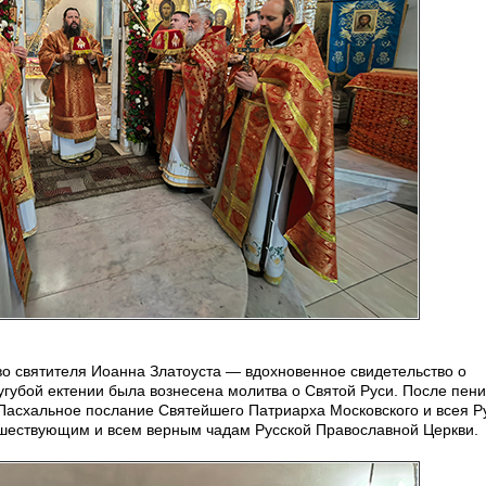
во святителя Иоанна Златоуста — вдохновенное свидетельство о
губой ектении была вознесена молитва о Святой Руси. После пен
 Пасхальное послание Святейшего Патриарха Московского и всея Р
шествующим и всем верным чадам Русской Православной Церкви.