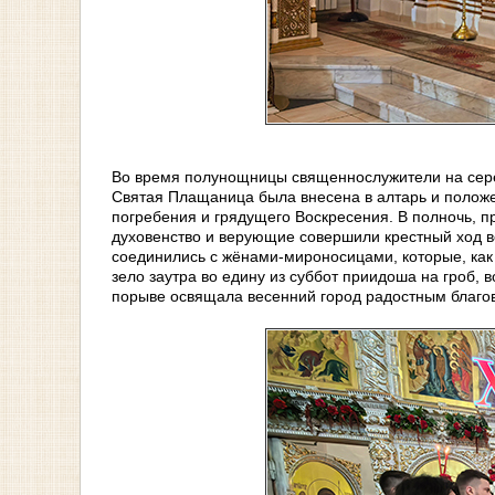
Во время полунощницы священнослужители на сере
Святая Плащаница была внесена в алтарь и положен
погребения и грядущего Воскресения. В полночь, 
духовенство и верующие совершили крестный ход во
соединились с жёнами‑мироносицами, которые, как
зело заутра во едину из суббот приидоша на гроб, 
порыве освящала весенний город радостным благове