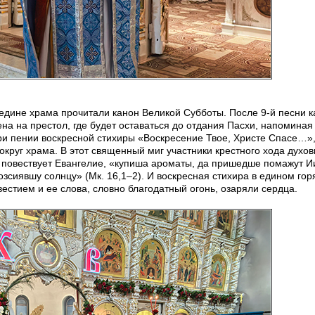
дине храма прочитали канон Великой Субботы. После 9‑й песни к
а на престол, где будет оставаться до отдания Пасхи, напоминая
при пении воскресной стихиры «Воскресение Твое, Христе Спасе…»
круг храма. В этот священный миг участники крестного хода духов
 повествует Евангелие, «купиша ароматы, да пришедше помажут И
возсиявшу солнцу» (Мк. 16,1–2). И воскресная стихира в едином го
стием и ее слова, словно благодатный огонь, озаряли сердца.