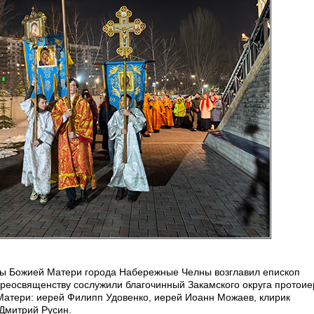
ны Божией Матери города Набережные Челны возглавил епископ
реосвященству сослужили благочинный Закамского округа протои
Матери: иерей Филипп Удовенко, иерей Иоанн Можаев, клирик
 Дмитрий Русин.