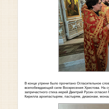
В конце утрени было прочитано Огласительное сло
всепобеждающей силе Воскресения Христова. На су
запричастного стиха иерей Дмитрий Русин огласил
Кирилла архипастырям, пастырям, диаконам, мона