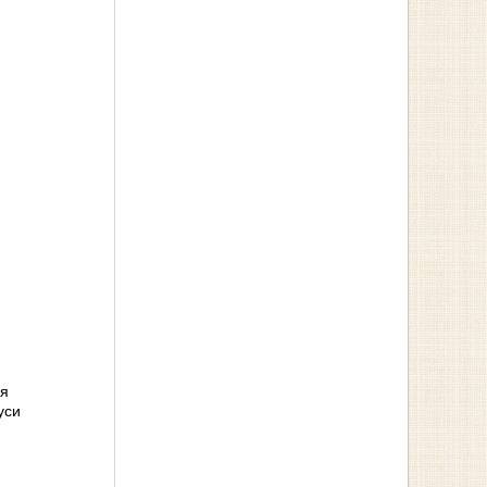
ия
уси