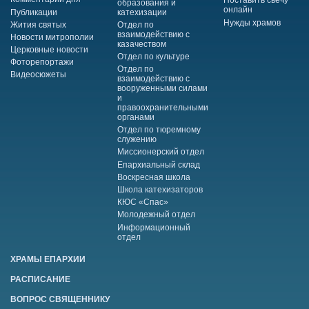
Поставить свечу
образования и
онлайн
Публикации
катехизации
Нужды храмов
Жития святых
Отдел по
взаимодействию с
Новости митрополии
казачеством
Церковные новости
Отдел по культуре
Фоторепортажи
Отдел по
Видеосюжеты
взаимодействию с
вооруженными силами
и
правоохранительными
органами
Отдел по тюремному
служению
Миссионерский отдел
Епархиальный склад
Воскресная школа
Школа катехизаторов
КЮС «Спас»
Молодежный отдел
Информационный
отдел
ХРАМЫ ЕПАРХИИ
РАСПИСАНИЕ
ВОПРОС СВЯЩЕННИКУ