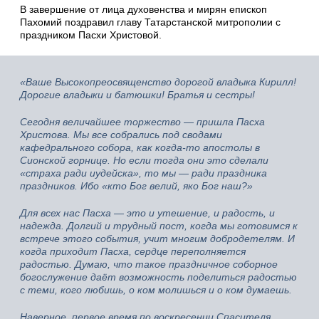
В завершение от лица духовенства и мирян епископ
Пахомий поздравил главу Татарстанской митрополии с
праздником Пасхи Христовой.
«Ваше Высокопреосвященство дорогой владыка Кирилл!
Дорогие владыки и батюшки! Братья и сестры!
Сегодня величайшее торжество — пришла Пасха
Христова. Мы все собрались под сводами
кафедрального собора, как когда-то апостолы в
Сионской горнице. Но если тогда они это сделали
«страха ради иудейска», то мы — ради праздника
праздников. Ибо «кто Бог велий, яко Бог наш?»
Для всех нас Пасха — это и утешение, и радость, и
надежда. Долгий и трудный пост, когда мы готовимся к
встрече этого события, учит многим добродетелям. И
когда приходит Пасха, сердце переполняется
радостью. Думаю, что такое праздничное соборное
богослужение даёт возможность поделиться радостью
с теми, кого любишь, о ком молишься и о ком думаешь.
Наверное, первое время по воскресении Спасителя