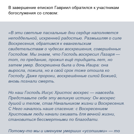
В завершение епископ Гавриил обратился к участникам
богослужения со словом:
«В эти светлые пасхальные дни сердце наполняется
неподдельной, искренней радостью. Размышляя о силе
Воскресения, обратимся к евангельским
свидетельствам о чудесах воскрешения, совершённых
Господом. Мы знаем, что Господь воскресил Лазаря —
тот, по преданию, прожил ещё тридцать лет, но
затем умер. Воскрешена была и дочь Иаира: она
выросла, пожила, но в свой срок тоже отошла ко
Господу. Даже пророки, воскрешённые силой Божией,
вновь познали смерть.
Но наш Господь Иисус Христос воскрес — навсегда.
Представьте себе эту великую истину: Он воскрес
душой и телом, став Начальником жизни и Воскресения.
С Него началось наше спасение: с Воскресением
Христовым люди начали оживать для вечной жизни,
становиться бессмертными по благодати.
Потому‑то мы и именуем умерших «усопшими» — то