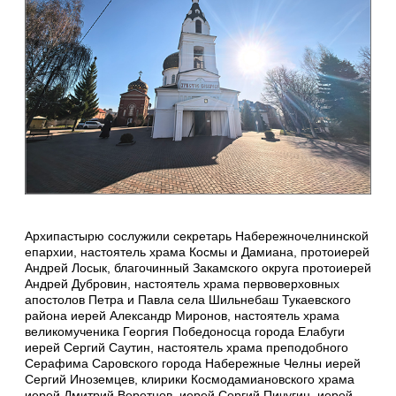
Архипастырю сослужили секретарь Набережночелнинской
епархии, настоятель храма Космы и Дамиана, протоиерей
Андрей Лосык, благочинный Закамского округа протоиерей
Андрей Дубровин, настоятель храма первоверховных
апостолов Петра и Павла села Шильнебаш Тукаевского
района иерей Александр Миронов, настоятель храма
великомученика Георгия Победоносца города Елабуги
иерей Сергий Саутин, настоятель храма преподобного
Серафима Саровского города Набережные Челны иерей
Сергий Иноземцев, клирики Космодамиановского храма
иерей Дмитрий Веретнов, иерей Сергий Пичугин, иерей