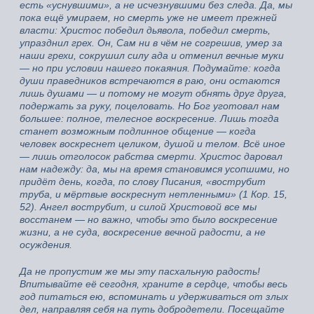
есть «уснувшими», а не исчезнувшими без следа. Да, мы
пока ещё умираем, но смерть уже не имеет прежней
власти: Христос победил дьявола, победил смерть,
упразднил грех. Он, Сам ни в чём не согрешив, умер за
наши грехи, сокрушил силу ада и отменил вечные муки
— но при условии нашего покаяния. Подумайте: когда
души праведников встречаются в раю, они остаются
лишь душами — и потому не могут обнять друг друга,
подержать за руку, поцеловать. Но Бог уготовал нам
большее: полное, телесное воскресение. Лишь тогда
станет возможным подлинное общение — когда
человек воскреснет целиком, душой и телом. Всё иное
— лишь отголосок рабства смерти. Христос даровал
нам надежду: да, мы на время становимся усопшими, но
придёт день, когда, по слову Писания, «вострубит
труба, и мёртвые воскреснут нетленными» (1 Кор. 15,
52). Ангел вострубит, и силой Христовой все мы
восстанем — но важно, чтобы это было воскресение
жизни, а не суда, воскресение вечной радости, а не
осуждения.
Да не пропустим же мы эту пасхальную радость!
Впитывайте её сегодня, храните в сердце, чтобы весь
год питаться ею, вспоминать и удерживаться от злых
дел, направляя себя на путь добродетели. Посещайте