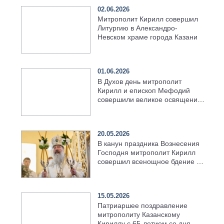
02.06.2026
Митрополит Кирилл совершил
Литургию в Александро-
Невском храме города Казани
01.06.2026
В Духов день митрополит
Кирилл и епископ Мефодий
совершили великое освящение
возрождённого Троицкого
храма в селе Верхний Багряж
20.05.2026
В канун праздника Вознесения
Господня митрополит Кирилл
совершил всенощное бдение в
храме Казанской духовной
семинарии
15.05.2026
Патриаршее поздравление
митрополиту Казанскому
Кириллу с 65-летием со дня