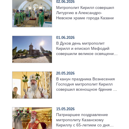
02.06.2026
Митрополит Кирилл совершил
Литургию в Александро-
Невском храме города Казани
01.06.2026
В Духов день митрополит
Кирилл и епископ Мефодий
совершили великое освящение
возрождённого Троицкого
храма в селе Верхний Багряж
20.05.2026
В канун праздника Вознесения
Господня митрополит Кирилл
совершил всенощное бдение в
храме Казанской духовной
семинарии
15.05.2026
Патриаршее поздравление
митрополиту Казанскому
Кириллу с 65-летием со дня