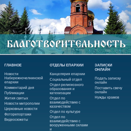
ГЛАВНОЕ
ОТДЕЛЫ ЕПАРХИИ
ЗАПИСКИ
ОНЛАЙН
Новости
Канцелярия епархии
Набережночелнинской
Подать записку
Социальный отдел
епархии
онлайн
Отдел религиозного
Комментарий дня
Поставить свечу
образования и
онлайн
Публикации
катехизации
Нужды храмов
Жития святых
Отдел по
взаимодействию с
Новости митрополии
казачеством
Церковные новости
Отдел по культуре
Фоторепортажи
Отдел по
Видеосюжеты
взаимодействию с
вооруженными силами
и