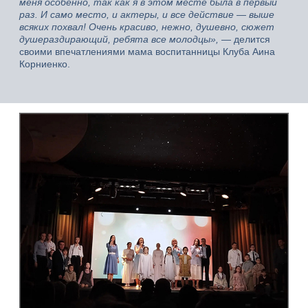
меня особенно, так как я в этом месте была в первый
раз. И само место, и актеры, и все действие — выше
всяких похвал! Очень красиво, нежно, душевно, сюжет
душераздирающий, ребята все молодцы»,
— делится
своими впечатлениями мама воспитанницы Клуба Аина
Корниенко.