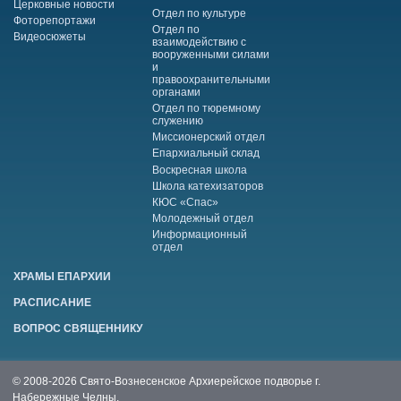
Церковные новости
Отдел по культуре
Фоторепортажи
Отдел по
Видеосюжеты
взаимодействию с
вооруженными силами
и
правоохранительными
органами
Отдел по тюремному
служению
Миссионерский отдел
Епархиальный склад
Воскресная школа
Школа катехизаторов
КЮС «Спас»
Молодежный отдел
Информационный
отдел
ХРАМЫ ЕПАРХИИ
РАСПИСАНИЕ
ВОПРОС СВЯЩЕННИКУ
© 2008-2026 Свято-Вознесенское Архиерейское подворье г.
Набережные Челны.