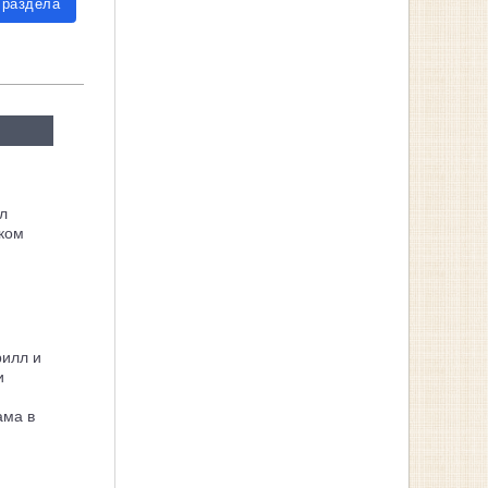
 раздела
л
ком
рилл и
и
ама в