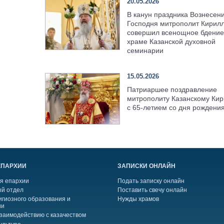
20.05.2026
В канун праздника Вознесен
Господня митрополит Кирил
совершил всенощное бдение
храме Казанской духовной
семинарии
15.05.2026
Патриаршее поздравление
митрополиту Казанскому Кир
с 65-летием со дня рождени
ЕПАРХИИ
ЗАПИСКИ ОНЛАЙН
я епархии
Подать записку онлайн
й отдел
Поставить свечу онлайн
игиозного образования и
Нужды храмов
ии
взаимодействию с казачеством