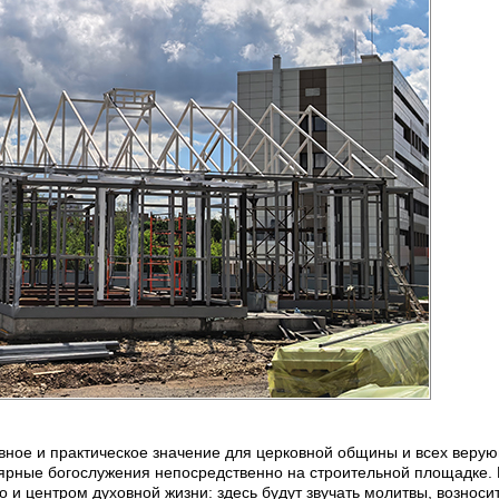
вное и практическое значение для церковной общины и всех веру
улярные богослужения непосредственно на строительной площадке
 и центром духовной жизни: здесь будут звучать молитвы, возноси