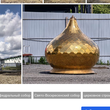
афедральный собор
Свято‑Воскресенский собор
церковное стро