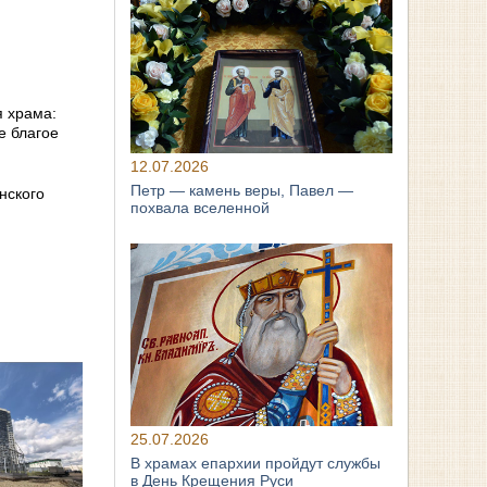
я храма:
е благое
12.07.2026
Петр — камень веры, Павел —
нского
похвала вселенной
25.07.2026
В храмах епархии пройдут службы
в День Крещения Руси