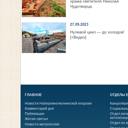
храма святителя Николая
Чудотворца
27.09.2023
Нулевой цикл — до холодов!
[+Видео]
ГЛАВНОЕ
ОТДЕЛЫ 
Новости Набережночелнинской епархии
Канцеляри
Комментарий дня
Социальны
Публикации
Отдел рел
катехизац
Жития святых
Отдел по 
Новости митрополии