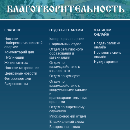
ГЛАВНОЕ
ОТДЕЛЫ ЕПАРХИИ
ЗАПИСКИ
ОНЛАЙН
Новости
Канцелярия епархии
Набережночелнинской
Подать записку
Социальный отдел
епархии
онлайн
Отдел религиозного
Комментарий дня
Поставить свечу
образования и
онлайн
Публикации
катехизации
Нужды храмов
Жития святых
Отдел по
взаимодействию с
Новости митрополии
казачеством
Церковные новости
Отдел по культуре
Фоторепортажи
Отдел по
Видеосюжеты
взаимодействию с
вооруженными силами
и
правоохранительными
органами
Отдел по тюремному
служению
Миссионерский отдел
Епархиальный склад
Воскресная школа