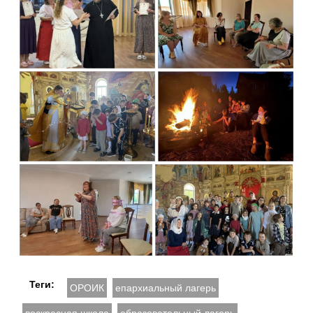
Теги:
ОРОИК
епархиальный лагерь
воскресная школа
образовательный лагерь