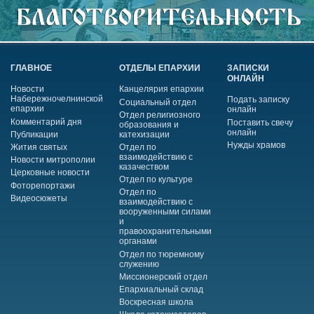
ГЛАВНОЕ
ОТДЕЛЫ ЕПАРХИИ
ЗАПИСКИ
ОНЛАЙН
Новости
Канцелярия епархии
Набережночелнинской
Подать записку
Социальный отдел
епархии
онлайн
Отдел религиозного
Комментарий дня
Поставить свечу
образования и
онлайн
Публикации
катехизации
Нужды храмов
Жития святых
Отдел по
взаимодействию с
Новости митрополии
казачеством
Церковные новости
Отдел по культуре
Фоторепортажи
Отдел по
Видеосюжеты
взаимодействию с
вооруженными силами
и
правоохранительными
органами
Отдел по тюремному
служению
Миссионерский отдел
Епархиальный склад
Воскресная школа