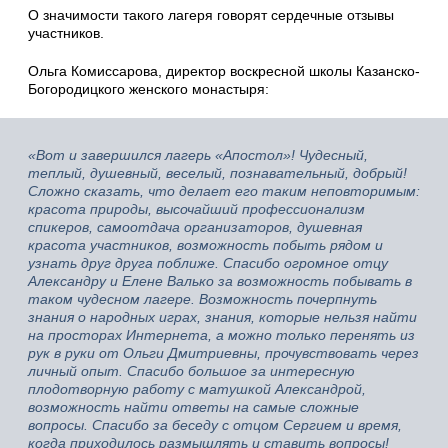
О значимости такого лагеря говорят сердечные отзывы
участников.
Ольга Комиссарова, директор воскресной школы Казанско-
Богородицкого женского монастыря:
«Вот и завершился лагерь «Апостол»! Чудесный,
теплый, душевный, веселый, познавательный, добрый!
Сложно сказать, что делает его таким неповторимым:
красота природы, высочайший профессионализм
спикеров, самоотдача организаторов, душевная
красота участников, возможность побыть рядом и
узнать друг друга поближе. Спасибо огромное отцу
Александру и Елене Валько за возможность побывать в
таком чудесном лагере. Возможность почерпнуть
знания о народных играх, знания, которые нельзя найти
на просторах Интернета, а можно только перенять из
рук в руки от Ольги Дмитриевны, прочувствовать через
личный опыт. Спасибо большое за интересную
плодотворную работу с матушкой Александрой,
возможность найти ответы на самые сложные
вопросы. Спасибо за беседу с отцом Сергием и время,
когда приходилось размышлять и ставить вопросы!