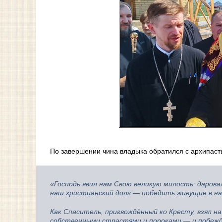
По завершении чина владыка обратился с архипаст
«Господь явил нам Свою великую милость: дарова
наш христианский долг — победить живущие в нас
Как Спаситель, пригвождённый ко Кресту, взял на
собственными страстями и пороками — и побежда