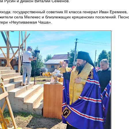
й Русин и диакон Виталий Семенов.
хода: государственный советник III класса генерал Иван Еремеев, 
 жители села Мелекес и близлежащих кряшенских поселений. Песн
тери «Неупиваемая Чаша».