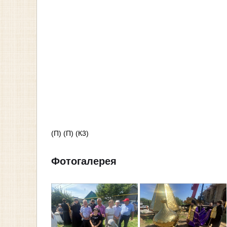
(П) (П) (К3)
Фотогалерея