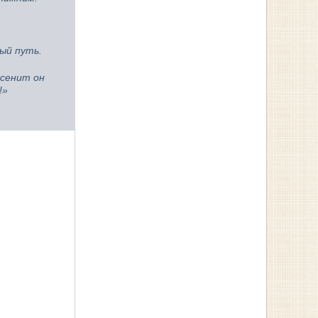
ый путь.
осенит он
!»