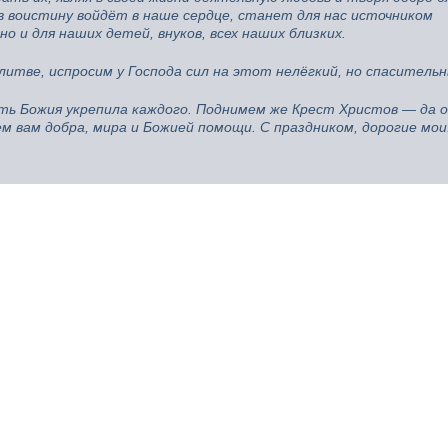
 воистину войдёт в наше сердце, станет для нас источником
о и для наших детей, внуков, всех наших близких.
литве, испросим у Господа сил на этот нелёгкий, но спасительн
ать Божия укрепила каждого. Поднимем же Крест Христов — да 
сем вам добра, мира и Божией помощи. С праздником, дорогие мои