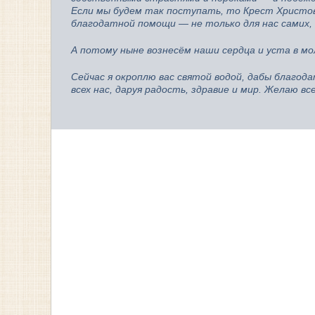
Если мы будем так поступать, то Крест Христов
благодатной помощи — не только для нас самих, н
А потому ныне вознесём наши сердца и уста в мо
Сейчас я окроплю вас святой водой, дабы благод
всех нас, даруя радость, здравие и мир. Желаю в