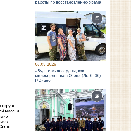
работы по восстановлению храма
06.08.2026
«Будьте милосердны, как
милосерден ваш Отец» (Лк. 6, 36)
[+Видео]
 округа
ой миссии
имир
амов,
Свято-