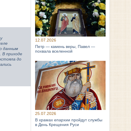
ду
12.07.2026
селе
Петр — камень веры, Павел —
о данным
похвала вселенной
. В приходе
остояла до
чались
25.07.2026
В храмах епархии пройдут службы
в День Крещения Руси