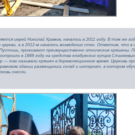
ется иерей Николай Храмов, началось в 2011 году. В том же го
еркви, а в 2012-м началось возведение стен. Отметим, что в 
 Пустошь, проживают преимущественно этнические кряшены. П
остроили в 1888 году на средства елабужских купцов Стахеевых
 — так называли кряшен в дореволюционное время. Церковь пр
 храмовом здании размещались склад и интернат, в котором обу
рковь снесли.