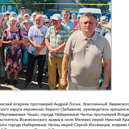
нский епархии протоиерей Андрей Лосык, благочинный Закамского
кого округа иеромонах Кирилл (Забавнов), руководитель кряшенск
 «Неупиваемая Чаша» города Набережные Челны протоиерей Влад
астоятель Вознесенского храма в селе Мелекес иерей Николай Хр
ого города Набережные Челны иерей Сергий Иноземцев, клирики 