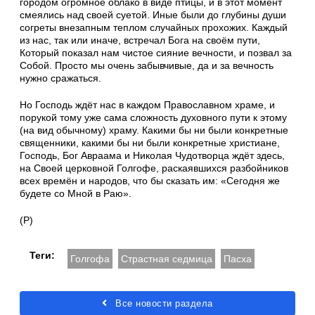
городом огромное облако в виде птицы, и в этот момент
смеялись над своей суетой. Иные были до глубины души
согреты внезапным теплом случайных прохожих. Каждый
из нас, так или иначе, встречал Бога на своём пути,
Который показал нам чистое сияние вечности, и позвал за
Собой. Просто мы очень забывчивые, да и за вечность
нужно сражаться.
Но Господь ждёт нас в каждом Православном храме, и
порукой тому уже сама сложность духовного пути к этому
(на вид обычному) храму. Какими бы ни были конкретные
священники, какими бы ни были конкретные христиане,
Господь, Бог Авраама и Николая Чудотворца ждёт здесь,
на Своей церковной Голгофе, раскаявшихся разбойников
всех времён и народов, что бы сказать им: «Сегодня же
будете со Мной в Раю».
(Р)
Теги:
Голгофа
Страстная седмица
Пасха
Все новости раздела