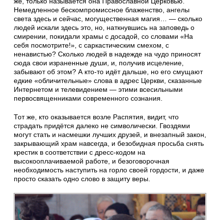
же, только называется она Православной Церковью.
Немедленное бескомпромиссное блаженство, ангелы
света здесь и сейчас, могущественная магия… — сколько
людей искали здесь это, но, наткнувшись на заповедь о
смирении, покидали храмы с досадой, со словами «На
себя посмотрите!», с саркастическим смехом, с
ненавистью? Сколько людей в надежде на чудо приносят
сюда свои израненные души, и, получив исцеление,
забывают об этом? А кто-то идёт дальше, но его смущают
едкие «обличительные» слова в адрес Церкви, сказанные
Интернетом и телевидением — этими всесильными
первосвященниками современного сознания.
Тот же, кто оказывается возле Распятия, видит, что
страдать придётся далеко не символически. Гвоздями
могут стать и насмешки лучших друзей, и внезапный закон,
закрывающий храм навсегда, и безобидная просьба снять
крестик в соответствии с дресс-кодом на
высокооплачиваемой работе, и безоговорочная
необходимость наступить на горло своей гордости, и даже
просто сказать одно слово в защиту веры.