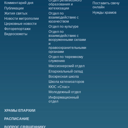
Отдел религиозного
Комментарий дня
Поставить свечу
образования и
онлайн
Публикации
катехизации
Нужды храмов
Жития святых
Отдел по
взаимодействию с
Новости митрополии
казачеством
Церковные новости
Отдел по культуре
Фоторепортажи
Отдел по
Видеосюжеты
взаимодействию с
вооруженными силами
и
правоохранительными
органами
Отдел по тюремному
служению
Миссионерский отдел
Епархиальный склад
Воскресная школа
Школа катехизаторов
КЮС «Спас»
Молодежный отдел
Информационный
отдел
ХРАМЫ ЕПАРХИИ
РАСПИСАНИЕ
ВОПРОС СВЯЩЕННИКУ