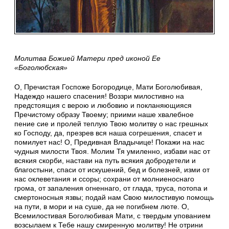
Молитва Божией Матери пред иконой Ее
«Боголюбская»
О, Пречистая Госпоже Богородице, Мати Боголюбивая,
Надеждо нашего спасения! Воззри милостивно на
предстоящия с верою и любовию и покланяющияся
Пречистому образу Твоему; приими наше хвалебное
пение сие и пролей теплую Твою молитву о нас грешных
ко Господу, да, презрев вся наша согрешения, спасет и
помилует нас! О, Предивная Владычице! Покажи на нас
чудныя милости Твоя. Молим Тя умиленно, избави нас от
всякия скорби, настави на путь всякия добродетели и
благостыни, спаси от искушений, бед и болезней, изми от
нас оклеветания и ссоры; сохрани от молниеноснаго
грома, от запаления огненнаго, от глада, труса, потопа и
смертоносныя язвы; подай нам Свою милостивую помощь
на пути, в мори и на суше, да не погибнем люте. О,
Всемилостивая Боголюбивая Мати, с твердым упованием
возсылаем к Тебе нашу смиренную молитву! Не отрини