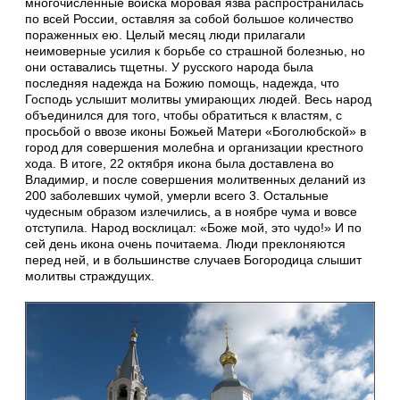
многочисленные войска моровая язва распространилась
по всей России, оставляя за собой большое количество
пораженных ею. Целый месяц люди прилагали
неимоверные усилия к борьбе со страшной болезнью, но
они оставались тщетны. У русского народа была
последняя надежда на Божию помощь, надежда, что
Господь услышит молитвы умирающих людей. Весь народ
объединился для того, чтобы обратиться к властям, с
просьбой о ввозе иконы Божьей Матери «Боголюбской» в
город для совершения молебна и организации крестного
хода. В итоге, 22 октября икона была доставлена во
Владимир, и после совершения молитвенных деланий из
200 заболевших чумой, умерли всего 3. Остальные
чудесным образом излечились, а в ноябре чума и вовсе
отступила. Народ восклицал: «Боже мой, это чудо!» И по
сей день икона очень почитаема. Люди преклоняются
перед ней, и в большинстве случаев Богородица слышит
молитвы страждущих.