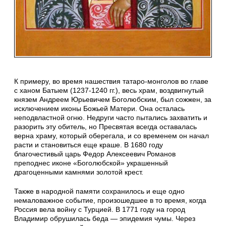
К примеру, во время нашествия татаро-монголов во главе
с ханом Батыем (1237-1240 гг.), весь храм, воздвигнутый
князем Андреем Юрьевичем Боголюбским, был сожжен, за
исключением иконы Божьей Матери. Она осталась
неподвластной огню. Недруги часто пытались захватить и
разорить эту обитель, но Пресвятая всегда оставалась
верна храму, который оберегала, и со временем он начал
расти и становиться еще краше. В 1680 году
благочестивый царь Федор Алексеевич Романов
преподнес иконе «Боголюбской» украшенный
драгоценными камнями золотой крест.
Также в народной памяти сохранилось и еще одно
немаловажное событие, произошедшее в то время, когда
Россия вела войну с Турцией. В 1771 году на город
Владимир обрушилась беда — эпидемия чумы. Через