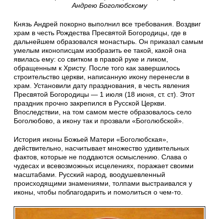
Андрею Боголюбскому
Князь Андрей покорно выполнил все требования. Воздвиг
храм в честь Рождества Пресвятой Богородицы, где в
дальнейшем образовался монастырь. Он приказал самым
умелым иконописцам изобразить ее такой, какой она
явилась ему: со свитком в правой руке и ликом,
обращенным к Христу. После того как завершилось
строительство церкви, написанную икону перенесли в
храм. Установили дату празднования, в честь явления
Пресвятой Богородицы — 1 июля (18 июня, ст. ст). Этот
праздник прочно закрепился в Русской Церкви.
Впоследствии, на том самом месте образовалось село
Боголюбово, а икону так и прозвали «Боголюбской».
История иконы Божьей Матери «Боголюбская»,
действительно, насчитывает множество удивительных
фактов, которые не поддаются осмыслению. Слава о
чудесах и всевозможных исцелениях, поражает своими
масштабами. Русский народ, воодушевленный
происходящими знамениями, толпами выстраивался у
иконы, чтобы поблагодарить и помолиться о чем-то.