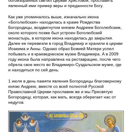
богоизбранных светил Церкви Христовой, прославить
явленный ими пример веры и преданности Богу.
Как уже упоминалось выше, изначально икона
«Боголюбская» находилась в храме Рождества
Богородицы, воздвигнутом князем Андреем Боголюбским,
около которого позже был устроен Боголюбский
монастырь, в котором икона находилась до закрытия.
Далее ее перевезли в город Владимир и хранили в церкви
Иоакима и Анны. Однако образ Божией Матери успел
побывать и в краеведческом музее Владимира. А в 2009
году икона была направлена на реставрацию, после чего
обрела свое место во Владимиро-Суздальском музее, где
и находиться по сей день.
1 июля в день памяти явления Богородицы благоверному
князю Андрею, вместе со всей полнотой Русской
Православной Церкви прославим же и мы Пресвятую
Богородицу, которая, как мать, всегда оберегает нас от
недугов.