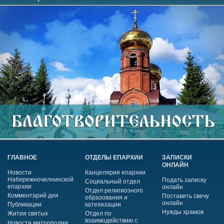
ГЛАВНОЕ
ОТДЕЛЫ ЕПАРХИИ
ЗАПИСКИ
ОНЛАЙН
Новости
Канцелярия епархии
Набережночелнинской
Подать записку
Социальный отдел
епархии
онлайн
Отдел религиозного
Комментарий дня
Поставить свечу
образования и
онлайн
Публикации
катехизации
Нужды храмов
Жития святых
Отдел по
взаимодействию с
Новости митрополии