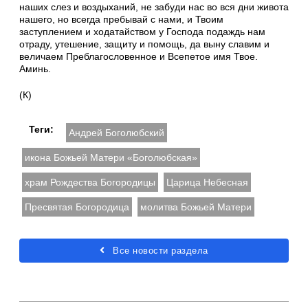
наших слез и воздыханий, не забуди нас во вся дни живота
нашего, но всегда пребывай с нами, и Твоим
заступлением и ходатайством у Господа подаждь нам
отраду, утешение, защиту и помощь, да выну славим и
величаем Преблагословенное и Всепетое имя Твое.
Аминь.
(К)
Теги:
Андрей Боголюбский
икона Божьей Матери «Боголюбская»
храм Рождества Богородицы
Царица Небесная
Пресвятая Богородица
молитва Божьей Матери
Все новости раздела