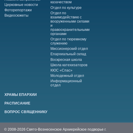
казачеством
Церковные новости
Отдел по культуре
Фоторепортажи
Отдел по
Видеосюжеты
взаимодействию с
вооруженными силами
и
правоохранительными
органами
Отдел по тюремному
служению
Миссионерский отдел
Епархиальный склад
Воскресная школа
Школа катехизаторов
КЮС «Спас»
Молодежный отдел
Информационный
отдел
ХРАМЫ ЕПАРХИИ
РАСПИСАНИЕ
ВОПРОС СВЯЩЕННИКУ
© 2008-2026 Свято-Вознесенское Архиерейское подворье г.