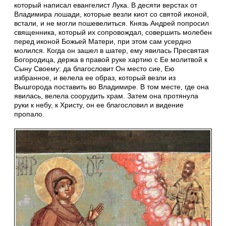
который написал евангелист Лука. В десяти верстах от
Владимира лошади, которые везли киот со святой иконой,
встали, и не могли пошевелиться. Князь Андрей попросил
священника, который их сопровождал, совершить молебен
перед иконой Божьей Матери, при этом сам усердно
молился. Когда он зашел в шатер, ему явилась Пресвятая
Богородица, держа в правой руке хартию с Ее молитвой к
Сыну Своему: да благословит Он место сие, Ею
избранное, и велела ее образ, который везли из
Вышгорода поставить во Владимире. В том месте, где она
явилась, велела соорудить храм. Затем она протянула
руки к небу, к Христу, он ее благословил и видение
пропало.