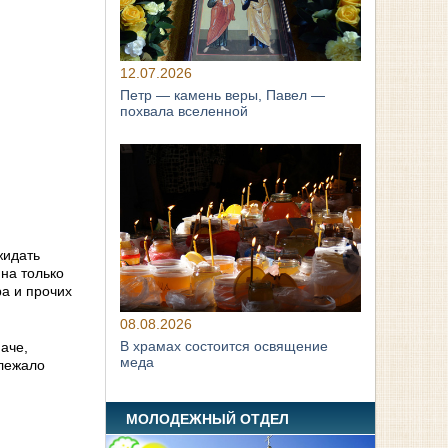
12.07.2026
Петр — камень веры, Павел —
похвала вселенной
жидать
на только
а и прочих
08.08.2026
В храмах состоится освящение
аче,
меда
длежало
МОЛОДЕЖНЫЙ ОТДЕЛ