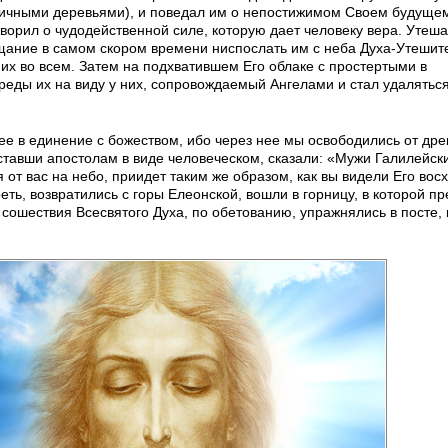
асличными деревьями), и поведал им о непостижимом Своем будуще
ворил о чудодейственной силе, которую дает человеку вера. Утеша
ещание в самом скором времени ниспослать им с неба Духа-Утешит
 их во всем. Затем на подхватившем Его облаке с простертыми в
реды их на виду у них, сопровождаемый Ангелами и стал удаляться
ее в единение с божеством, ибо через нее мы освободились от дре
ставши апостолам в виде человеческом, сказали: «Мужи Галилейски
 от вас на небо, приидет таким же образом, как вы видели Его во
треть, возвратились с горы Елеонской, вошли в горницу, в которой п
ошествия Всесвятого Духа, по обетованию, упражнялись в посте, 