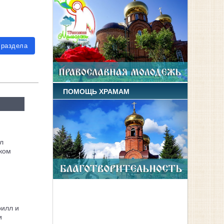
 раздела
ПОМОЩЬ ХРАМАМ
л
ком
рилл и
и