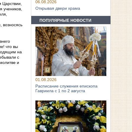
06.08.2026
м Царствии,
Открывая двери храма
я учеников,
еля,
ПОПУЛЯРНЫЕ НОВОСТИ
, возносясь
внего
е! что вы
сходящим на
ребывали с
молитве и
01.08.2026
Расписание служения епископа
Гавриила с 1 по 2 августа