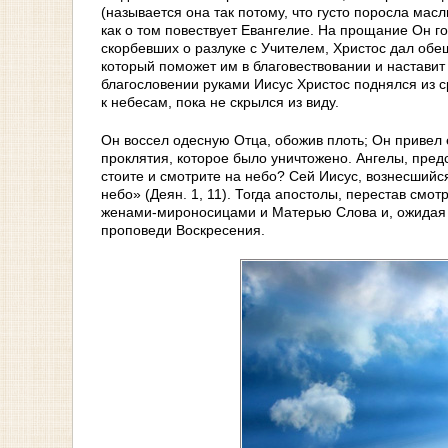
(называется она так потому, что густо поросла м
как о том повествует Евангелие. На прощание Он го
скорбевших о разлуке с Учителем, Христос дал об
который поможет им в благовествовании и наставит
благословении руками Иисус Христос поднялся из с
к небесам, пока не скрылся из виду.
Он воссел одесную Отца, обожив плоть; Он привел 
проклятия, которое было уничтожено. Ангелы, пред
стоите и смотрите на небо? Сей Иисус, вознесшийся
небо» (Деян. 1, 11). Тогда апостолы, пере­став смо
женами-мироносицами и Матерью Слова и, ожидая с
проповеди Воскресения.