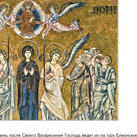
день после Своего Воскресения Господь ведет их на гору Елеонску