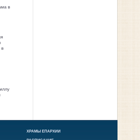
ама в
ия
л
 в
иллу
я
ХРАМЫ ЕПАРХИИ