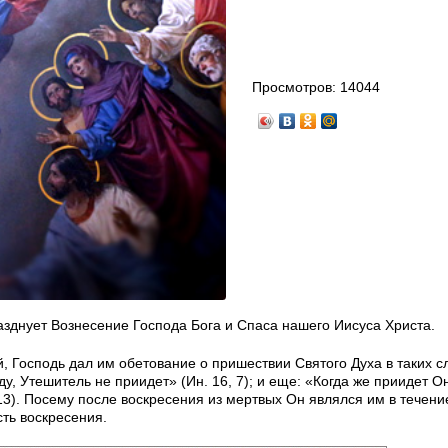
Просмотров:
14044
азднует Вознесение Господа Бога и Спаса нашего Иисуса Христа.
 Господь дал им обетование о пришествии Святого Духа в таких с
у, Утешитель не приидет» (Ин. 16, 7); и еще: «Когда же приидет Он
, 13). Посему после воскресения из мертвых Он являлся им в течени
сть воскресения.