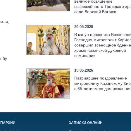
великое освящение
возрождённого Троицкого хр
селе Верхний Багряж
емли,
20.05.2026
В канун праздника Вознесен
Господня митрополит Кирил
совершил всенощное бдение
храме Казанской духовной
семинарии
небу
15.05.2026
Патриаршее поздравление
митрополиту Казанскому Кир
с 65-летием со дня рождени
ЕПАРХИИ
ЗАПИСКИ ОНЛАЙН