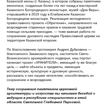
Казанской иконы (г. Казань), в котором собраны памятники
иконописи, созданные более ста лет назад в мастерской
Казанского Богородицкого монастыря, музей «Дом Веры»,
открывшийся в 2019 году в Елабужском Казанско-
Богородицком монастыре. Реализация молодежного
православного проекта «Обретение», направленного на
возрождение старинных храмов и оказание трудовой
помощи сельским приходам, — тоже важная работа по
сохранению духовного наследия Православной церкви на
территории Казанской епархии.
По благословению протоиерея Андрея Дубровина —
благочинного Закамского округа, настоятеля Свято-
Вознесенского архиерейского подворья, наш портал
начинает проект «ХРАНИТЕЛИ», имеющий ту же благую
цель — найти объекты и предметы, имеющие
историческую, культурную и духовную ценность,
рассказать о них нашим читателям, способствовать их
сохранению и возрождению.
Тему сохранения памятников церковной
архитектуры и искусства мы начинаем беседой с
ведущим в республике специалистом в этой
области Светланой Глебовной Персовой.