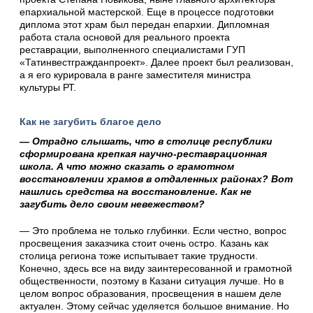
епархиальной мастерской. Еще в процессе подготовки
диплома этот храм был передан епархии. Дипломная
работа стала основой для реального проекта
реставрации, выполненного специалистами ГУП
«Татинвестгражданпроект». Далее проект был реализован,
а я его курировала в ранге заместителя министра
культуры РТ.
Как не загубить благое дело
— Отрадно слышать, что в столице республики
сформирована крепкая научно-реставрационная
школа. А что можно сказать о грамотном
восстановлении храмов в отдаленных районах? Вот
нашлись средства на восстановление. Как не
загубить дело своим невежеством?
— Это проблема не только глубинки. Если честно, вопрос
просвещения заказчика стоит очень остро. Казань как
столица региона тоже испытывает такие трудности.
Конечно, здесь все на виду заинтересованной и грамотной
общественности, поэтому в Казани ситуация лучше. Но в
целом вопрос образования, просвещения в нашем деле
актуален. Этому сейчас уделяется большое внимание. Но