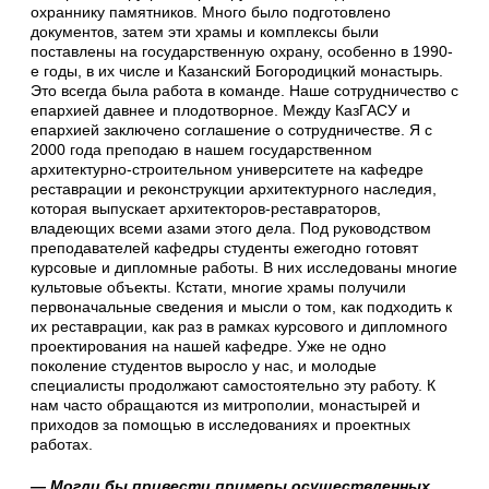
охраннику памятников. Много было подготовлено
документов, затем эти храмы и комплексы были
поставлены на государственную охрану, особенно в 1990-
е годы, в их числе и Казанский Богородицкий монастырь.
Это всегда была работа в команде. Наше сотрудничество с
епархией давнее и плодотворное. Между КазГАСУ и
епархией заключено соглашение о сотрудничестве. Я с
2000 года преподаю в нашем государственном
архитектурно-строительном университете на кафедре
реставрации и реконструкции архитектурного наследия,
которая выпускает архитекторов-реставраторов,
владеющих всеми азами этого дела. Под руководством
преподавателей кафедры студенты ежегодно готовят
курсовые и дипломные работы. В них исследованы многие
культовые объекты. Кстати, многие храмы получили
первоначальные сведения и мысли о том, как подходить к
их реставрации, как раз в рамках курсового и дипломного
проектирования на нашей кафедре. Уже не одно
поколение студентов выросло у нас, и молодые
специалисты продолжают самостоятельно эту работу. К
нам часто обращаются из митрополии, монастырей и
приходов за помощью в исследованиях и проектных
работах.
— Могли бы привести примеры осуществленных