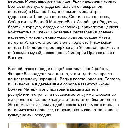
церковь, Монастырское училище, Архимандричий корпус,
Братский корпус, ограда монастыря с надвратной
церковью) и Иоанно-Предтеченского монастыря
(деревянная Троицкая церковь, Сергиевская церковь,
Собор иконы Божией Матери «Всех Скорбящих Радость»,
братские корпуса, ограда с часовней), приходская церковь
Константина и Елены. Проведена реставрация древней
настенной живописи свияжских храмов, создан Музей
истории Успенского монастыря в подклете Никольской
церкви. В Болгаре отреставрирована Успенская церковь, в
ней создан музей, посвященный истории Православия в
Болгаре.
Важной, даже определяющей составляющей работы
Фонда «Возрождение» стало то, что каждый его проект —
по-настоящему народный. Ведь в восстановлении Болгара
и Свияжска, а в дальнейшем собора Казанской иконы
Божией Матери мог участвовать каждый житель
республики и страны, и независимо от суммы вложенных
им средств он становился участником этого благого дела.
Это помогло тысячам людей осознать свое место и роль в
историческом процессе, сформировать свое отношение к
культурному наследию.