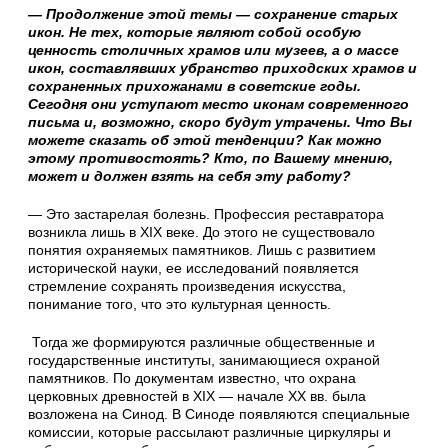
— Продолжение этой темы — сохранение старых
икон. Не тех, которые являют собой особую
ценность столичных храмов или музеев, а о массе
икон, составлявших убранство приходских храмов и
сохраненных прихожанами в советские годы.
Сегодня они уступают место иконам современного
письма и, возможно, скоро будут утрачены. Что Вы
можете сказать об этой тенденции? Как можно
этому противостоять? Кто, по Вашему мнению,
может и должен взять на себя эту работу?
— Это застарелая болезнь. Профессия реставратора
возникла лишь в XIX веке. До этого не существовало
понятия охраняемых памятников. Лишь с развитием
исторической науки, ее исследований появляется
стремление сохранять произведения искусства,
понимание того, что это культурная ценность.
Тогда же формируются различные общественные и
государственные институты, занимающиеся охраной
памятников. По документам известно, что охрана
церковных древностей в XIX — начале XX вв. была
возложена на Синод. В Синоде появляются специальные
комиссии, которые рассылают различные циркуляры и