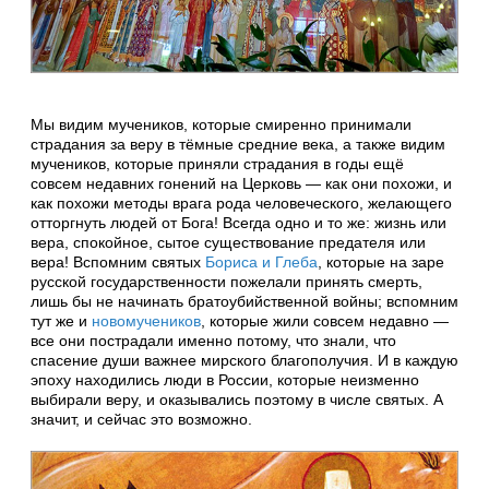
Мы видим мучеников, которые смиренно принимали
страдания за веру в тёмные средние века, а также видим
мучеников, которые приняли страдания в годы ещё
совсем недавних гонений на Церковь — как они похожи, и
как похожи методы врага рода человеческого, желающего
отторгнуть людей от Бога! Всегда одно и то же: жизнь или
вера, спокойное, сытое существование предателя или
вера! Вспомним святых
Бориса и Глеба
, которые на заре
русской государственности пожелали принять смерть,
лишь бы не начинать братоубийственной войны; вспомним
тут же и
новомучеников
, которые жили совсем недавно —
все они пострадали именно потому, что знали, что
спасение души важнее мирского благополучия. И в каждую
эпоху находились люди в России, которые неизменно
выбирали веру, и оказывались поэтому в числе святых. А
значит, и сейчас это возможно.