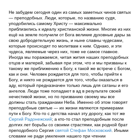
Не забудем сегодня один из самых заметных чинов святых
— преподобных. Люди, которые, по названию судя,
уподобились самому Христу — максимально
приблизились к идеалу христианской жизни. Многие из них
ещё на земле получили от Бога великие духовные дары за
свою добродетельную жизнь, и ныне славны чудесами,
которые происходят по молитвам к ним. Однако, и эти
чудеса, являемые через них, тоже не самое главное.
Иногда мы поражаемся, читая жития наших преподобных
отцов и матерей, забывая при этом, что и мы призваны к
такому же приближению к Богу, к такой же встрече с Богом,
как и они. Человек рождается для того, чтобы прийти к
Богу, и никто не рождается для того, чтобы оказаться в
аду, который предназначен только лишь для сатаны и его
ангелов. Люди тоже попадают в ад в результате своей
нечестивой жизни, но по призванию своему мы все
должны стать гражданами Неба. Именно об этом говорят
преподобные святые — их жизни являются примерами
пути к Богу. Кто-то с детства начал эту дорогу, как тот же
Сергий Радонежский
; а кто-то стал преподобным после
долгих лет борьбы со своими страстями, как родной брат
преподобного Сергия
святой Стефан Московский
. Иными
словами не ради умиления нашего при чтении