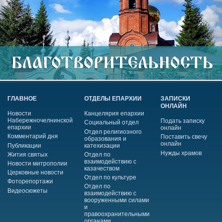
ГЛАВНОЕ
ОТДЕЛЫ ЕПАРХИИ
ЗАПИСКИ
ОНЛАЙН
Новости
Канцелярия епархии
Набережночелнинской
Подать записку
Социальный отдел
епархии
онлайн
Отдел религиозного
Комментарий дня
Поставить свечу
образования и
онлайн
Публикации
катехизации
Нужды храмов
Жития святых
Отдел по
взаимодействию с
Новости митрополии
казачеством
Церковные новости
Отдел по культуре
Фоторепортажи
Отдел по
Видеосюжеты
взаимодействию с
вооруженными силами
и
правоохранительными
органами