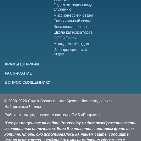
Отдел по тюремному
служению
Миссионерский отдел
Епархиальный склад
Воскресная школа
Школа катехизаторов
КЮС «Спас»
Молодежный отдел
Информационный
отдел
ХРАМЫ ЕПАРХИИ
РАСПИСАНИЕ
ВОПРОС СВЯЩЕННИКУ
© 2008-2026 Свято-Вознесенское Архиерейское подворье г.
Набережные Челны.
Работает под управлением системы
CMS «Епархия»
*Все размещенные на сайте Pravchelny.ru фотоизображения взяты
из открытых источников. Если Вы являетесь автором фото и не
хотите, чтобы оно использовалось на нашем сайте, сообщите
нам на почту press_svs@mail.ru и мы немедленно уберем его с