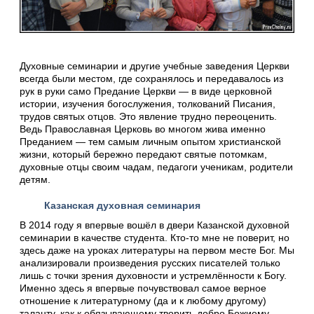
Духовные семинарии и другие учебные заведения Церкви
всегда были местом, где сохранялось и передавалось из
рук в руки само Предание Церкви — в виде церковной
истории, изучения богослужения, толкований Писания,
трудов святых отцов. Это явление трудно переоценить.
Ведь Православная Церковь во многом жива именно
Преданием — тем самым личным опытом христианской
жизни, который бережно передают святые потомкам,
духовные отцы своим чадам, педагоги ученикам, родители
детям.
Казанская духовная семинария
В 2014 году я впервые вошёл в двери Казанской духовной
семинарии в качестве студента. Кто-то мне не поверит, но
здесь даже на уроках литературы на первом месте Бог. Мы
анализировали произведения русских писателей только
лишь с точки зрения духовности и устремлённости к Богу.
Именно здесь я впервые почувствовал самое верное
отношение к литературному (да и к любому другому)
таланту, как к обязывающему творить добро Божиему