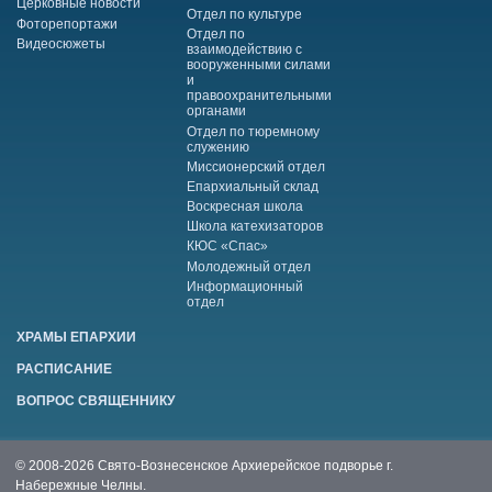
Церковные новости
Отдел по культуре
Фоторепортажи
Отдел по
Видеосюжеты
взаимодействию с
вооруженными силами
и
правоохранительными
органами
Отдел по тюремному
служению
Миссионерский отдел
Епархиальный склад
Воскресная школа
Школа катехизаторов
КЮС «Спас»
Молодежный отдел
Информационный
отдел
ХРАМЫ ЕПАРХИИ
РАСПИСАНИЕ
ВОПРОС СВЯЩЕННИКУ
© 2008-2026 Свято-Вознесенское Архиерейское подворье г.
Набережные Челны.