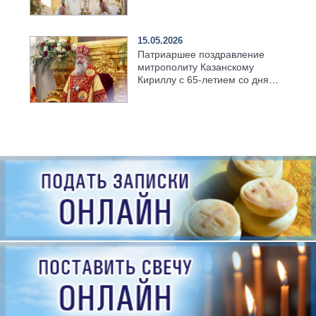
храме Казанской духовной
семинарии
15.05.2026
Патриаршее поздравление
митрополиту Казанскому
Кириллу с 65-летием со дня
рождения