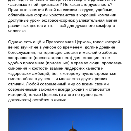
частенько к ней призывает? Но какая это духовность?
Приятные занятия йогой на свежем воздухе; удобные,
облегчённые формы христианства в хорошей компании;
доступные уроки экстрасенсорики; увлекательная магия
различных цветов и т.п. — всё для духовного комфорта
человека.
Однако есть ещё и Православная Церковь, голос которой
вечно звучит не в унисон со временем: долгие древние
богослужения, не терпящие спешки и мыслей о заботах
завтрашнего (послезавтрашнего) дня; стоящие, а не
удобно присевшие (прилёгшие) в храмах люди; проповедь
смирения и кротости взамен лидерских качеств и
«здоровых» амбиций; Бог, к которому нужно стремиться,
вместо «бога в душе»… и множество других резких
отличий. Любой современный мир со всеми своими
современными законами всегда уходит и становится
историей, только Церковь (и этого не нужно даже
доказывать) остаётся в живых.