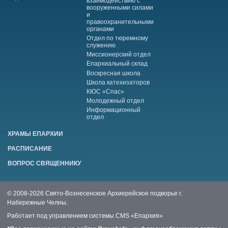
взаимодействию с
вооруженными силами
и
правоохранительными
органами
Отдел по тюремному
служению
Миссионерский отдел
Епархиальный склад
Воскресная школа
Школа катехизаторов
КЮС «Спас»
Молодежный отдел
Информационный
отдел
ХРАМЫ ЕПАРХИИ
РАСПИСАНИЕ
ВОПРОС СВЯЩЕННИКУ
© 2008-2026 Свято-Вознесенское Архиерейское подворье г.
Набережные Челны.
Работает под управлением системы
CMS «Епархия»