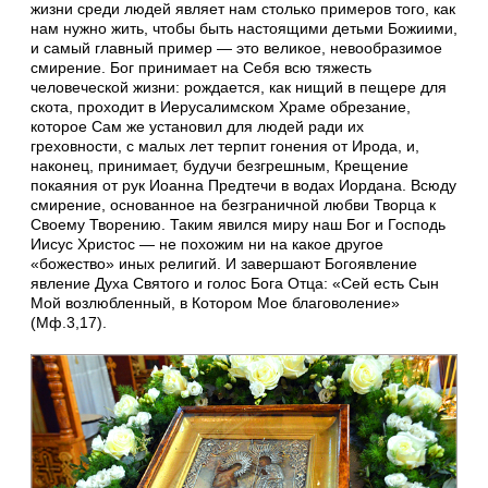
жизни среди людей являет нам столько примеров того, как
нам нужно жить, чтобы быть настоящими детьми Божиими,
и самый главный пример — это великое, невообразимое
смирение. Бог принимает на Себя всю тяжесть
человеческой жизни: рождается, как нищий в пещере для
скота, проходит в Иерусалимском Храме обрезание,
которое Сам же установил для людей ради их
греховности, с малых лет терпит гонения от Ирода, и,
наконец, принимает, будучи безгрешным, Крещение
покаяния от рук Иоанна Предтечи в водах Иордана. Всюду
смирение, основанное на безграничной любви Творца к
Своему Творению. Таким явился миру наш Бог и Господь
Иисус Христос — не похожим ни на какое другое
«божество» иных религий. И завершают Богоявление
явление Духа Святого и голос Бога Отца: «Сей есть Сын
Мой возлюбленный, в Котором Мое благоволение»
(Мф.3,17).