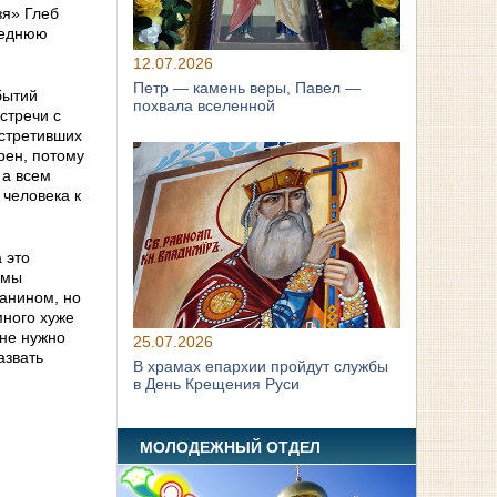
зя» Глеб
леднюю
12.07.2026
Петр — камень веры, Павел —
бытий
похвала вселенной
стречи с
встретивших
рен, потому
 а всем
 человека к
 это
 мы
ианином, но
много хуже
 не нужно
25.07.2026
азвать
В храмах епархии пройдут службы
в День Крещения Руси
МОЛОДЕЖНЫЙ ОТДЕЛ