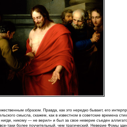
ественным образом. Правда, как это нередко бывает, его интерпр
ельского смысла, скажем, как в известном в советские времена сти
нигде, никому — не верил» и был за свое неверие съеден аллигат
 все-таки более поучительный, чем трагический. Неверие Фомы зд