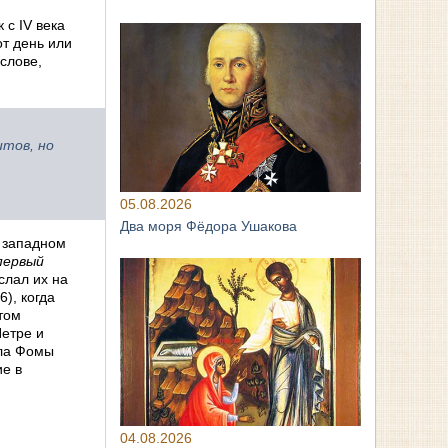
 с IV века
от день или
слове,
тов, но
05.08.2026
Два моря Фёдора Ушакова
в западном
первый
слал их на
), когда
том
Петре и
ола Фомы
ие в
04.08.2026