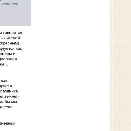
вера его,
м говорится
ных чтений
скресным),
днуется как
бением и
днования
ека…
 как
вует в
раздника
ую землю»
сли бы мы
Христе
одневных