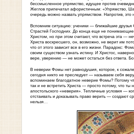
бессмысленное упрямство, идущее против очевидных
Жеглов припечатал афористичным: «Упрямство, Ш
очередь можно назвать упрямством. Напротив, это
Вспомним ситуацию: ученики — ближайшие друзья 
Страстей Господних. До конца еще не понимающие, 
Христом, но при этом считают, что встреча эта — н
Христа воскресшего, он, возможно, не верит им пот
что от этого зависит все в его жизни. Парадокс: Фом
своим существом узнать истину. И Христос, наверно
вере, уверению — не может остаться без ответа. Бог
В неверии Фомы нет равнодушия, которое, к сожале
сегодня никто не преследует — называем себя веру
вспоминаем благодатное неверие Фомы? Потому что
так и не встретить Христа — просто потому, что ты
апостольского «неверия». Тепличные условия — ко
отстаивать и доказывать право верить — создают с
нельзя…