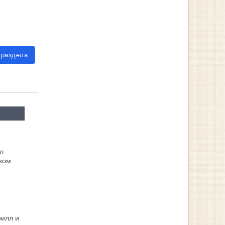
 раздела
л
ком
рилл и