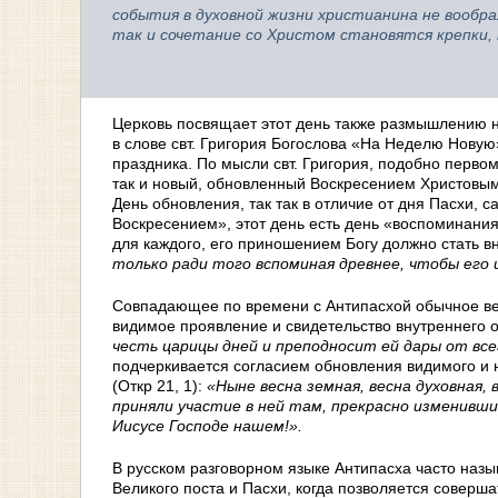
события в духовной жизни христианина не вообр
так и сочетание со Христом становятся крепки, 
Церковь посвящает этот день также размышлению н
в слове свт. Григория Богослова «На Неделю Новую»
праздника. По мысли свт. Григория, подобно перв
так и новый, обновленный Воскресением Христовым 
День обновления, так так в отличие от дня Пасхи,
Воскресением», этот день есть день «воспоминани
для каждого, его приношением Богу должно стать 
только ради того вспоминая древнее, чтобы его 
Совпадающее по времени с Антипасхой обычное ве
видимое проявление и свидетельство внутреннего 
честь царицы дней и преподносит ей дары от все
подчеркивается согласием обновления видимого и
(Откр 21, 1):
«Ныне весна земная, весна духовная, 
приняли участие в ней там, прекрасно изменивши
Иисусе Господе нашем!».
В русском разговорном языке Антипасха часто наз
Великого поста и Пасхи, когда позволяется соверш