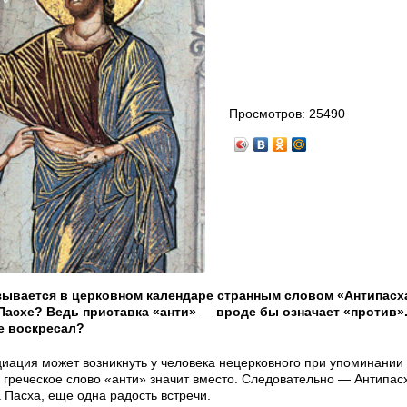
Просмотров:
25490
азывается в церковном календаре странным словом «Антипасх
Пасхе? Ведь приставка «анти»
—
вроде бы означает «против».
не воскресал?
циация может возникнуть у человека нецерковного при упоминании
о греческое слово «анти» значит вместо. Следовательно — Антипа
 Пасха, еще одна радость встречи.