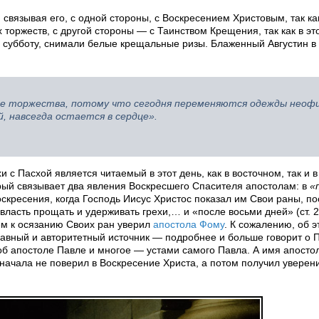
вязывая его, с одной стороны, с Воскресением Христовым, так как
оржеств, с другой стороны — с Таинством Крещения, так как в эт
 субботу, снимали белые крещальные ризы. Блаженный Августин в 
е торжества, потому что сегодня переменяются одежды неофи
, навсегда остается в сердце».
 Пасхой является читаемый в этот день, как в восточном, так и 
торый связывает два явления Воскресшего Спасителя апостолам: в
«
 Воскресения, когда Господь Иисус Христос показал им Свои раны, по
власть прощать и удерживать грехи,… и «после восьми дней» (ст. 26
ем к осязанию Своих ран уверил
апостола Фому
. К сожалению, об э
авный и авторитетный источник — подробнее и больше говорит о 
 об апостоле Павле и многое — устами самого Павла. А имя апост
сначала не поверил в Воскресение Христа, а потом получил уверен