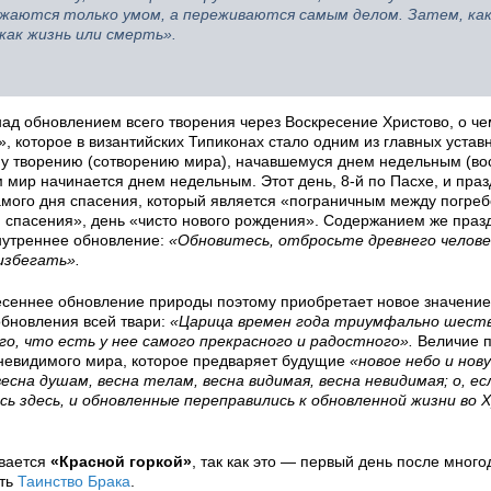
ажаются только умом, а переживаются самым делом. Затем, как 
как жизнь или смерть».
ад обновлением всего творения через Воскресение Христово, о че
, которое в византийских Типиконах стало одним из главных устав
ому творению (сотворению мира), начавшемуся днем недельным (во
мир начинается днем недельным. Этот день, 8-й по Пасхе, и праз
 самого дня спасения, который является «пограничным между погре
я спасения», день «чисто нового рождения». Содержанием же праз
внутреннее обновление:
«Обновитесь, отбросьте древнего челов
избегать».
сеннее обновление природы поэтому приобретает новое значение
обновления всей твари:
«Царица времен года триумфально шест
го, что есть у нее самого прекрасного и радостного».
Величие п
 невидимого мира, которое предваряет будущие
«новое небо и нов
весна душам, весна телам, весна видимая, весна невидимая; о, е
сь здесь, и обновленные переправились к обновленной жизни во 
ывается
«Красной горкой»
, так как это — первый день после мног
ать
Таинство Брака
.