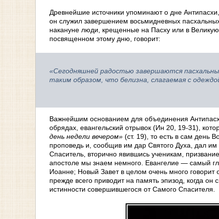
Древнейшие источники упоминают о дне Антипасхи, с
он служил завершением восьмидневных пасхальных т
накануне люди, крещенные на Пасху или в Великую
посвященном этому дню, говорит:
«Сегодняшней радостью завершаются пасхальны
таким образом, что белизна, слагаемая с одеждой
Важнейшим основанием для объединения Антипасхи с
обрядах, евангельский отрывок (Ин 20, 19-31), ко
день недели вечером»
(ст. 19), то есть в сам день
проповедь и, сообщив им дар Святого Духа, дал им 
Спаситель, вторично явившись ученикам, призвани
апостоле мы знаем немного. Евангелие — самый гл
Иоанне; Новый Завет в целом очень много говорит
прежде всего приводит на память эпизод, когда он 
истинности совершившегося от Самого Спасителя.