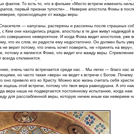
 фактов. То есть то, что в фильме «Место встречи изменить нель
арапов, первый признак тупости»… Неверие апостола Фомы в пос
 неверие, происходящее от жажды веры.
Спасителя — напуганы, растеряны и рассеяны после страшных со
с Кем они находились рядом, апостолы в те дни живут надеждой в
ечто совершенно невероятное. И когда Фома видит апостолов, уже 
ому, что их слов, их радости ему недостаточно. Он должен быть уве
а не верит потому, что очень хочет поверить, не «принять на веру»,
е, потому и является Фоме, что видит его жажду веры. Стремление
 всегда откликнется.
нию, очень часто встречается среди нас… Мы легко — благо нас за
ющими, но часто такая «вера» не ведет к встрече с Богом. Почему
 оно привело его ко Христу. Можно всю жизнь считать себя христ
 не ищешь этой встречи, потому что твоя вера равнодушна. А это на
гда вера наша не подвергается постоянному испытанию, когда нам
реду для расслабленной веры, которую ничем иным как неверием н