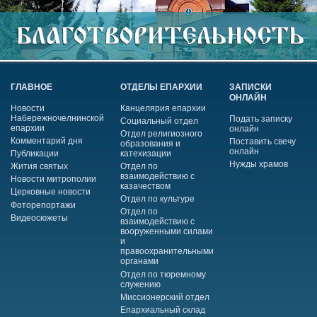
ГЛАВНОЕ
ОТДЕЛЫ ЕПАРХИИ
ЗАПИСКИ
ОНЛАЙН
Новости
Канцелярия епархии
Набережночелнинской
Подать записку
Социальный отдел
епархии
онлайн
Отдел религиозного
Комментарий дня
Поставить свечу
образования и
онлайн
Публикации
катехизации
Нужды храмов
Жития святых
Отдел по
взаимодействию с
Новости митрополии
казачеством
Церковные новости
Отдел по культуре
Фоторепортажи
Отдел по
Видеосюжеты
взаимодействию с
вооруженными силами
и
правоохранительными
органами
Отдел по тюремному
служению
Миссионерский отдел
Епархиальный склад