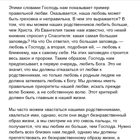
Этими словами Господь нам показывает пример
правильной любви. Оказывается, наша любовь может
быть греховна и неправильна. В чем это выражается? В
том, что мы можем наших родственников любить больше,
чем Христа. Из Евангелия также нам известно, что некий
книжник спросил у Спасителя: какая самая большая
заповедь? На что Он ответил, что большая заповедь —
любовь к Господу, а вторая, подобная ей, — любовь к
ближнему, как к самому себе. На этих заповедях строится
весь закон и пророки. Таким образом, Господь нам
предписывает, в первую очередь, любить Бога. Это не
значит, что мы должны отказаться от любви к
родственникам, но только любовь к родным людям не
должна затмевать любовь к Богу. Мы должны иметь
правильные приоритеты нашей любви, искать прежде
волю Божию, а не собственную волю. Этот критерий
должен быть главным в нашей жизни.
Мы часто можем хвастаться нашими родственниками,
хвалиться ими, однако, если они ведут безнравственный
образ жизни, а мы смотрим на это сквозь пальцы, то
получается, что мы любим их больше, чем Господа. Нужно
любить всех близких нам людей, однако мы должны
препятствовать их безнравственному образу жизни, а