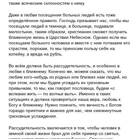
также всяческим склонностям к нему.
Даже в любви посещения больных людей есть тоже
определённое правило. Господь призывает нас, чтобы мы
посещали людей в темнице, в больнице, подавали
милостыню, таким образом, христианин сможет получить
блаженную жизнь в Царствии Небесном. Однако если мы
посещаем больного человека и вместе с ним потакаем его
страстям, порокам, то мы приносим пользу себе на
копейку, а вреда на рубль.
Во всём должна быть рассудительность, и особенно в
любви к ближнему. Конечно же, можем сказать, что мы
любим кого-нибудь из родных или близких нам людей, но
при этом, если мы будем угождать их греховным
привычкам, то мы, как говорит пословица, будем «с
волками жить — по волчьи выть». Именно в таких
ситуациях и должна проверяться наша вера, любовь к
Богу и ближнему. Нужно помнить, что вечность с Богом
гораздо приятнее и важнее для нас, чем сиюминутные
греховные услаждения.
Рассудительность заключается в том, чтобы человек в
земной своей жизни брал для себя пример со святых,
читая жития святых угодников Божиих, Священное