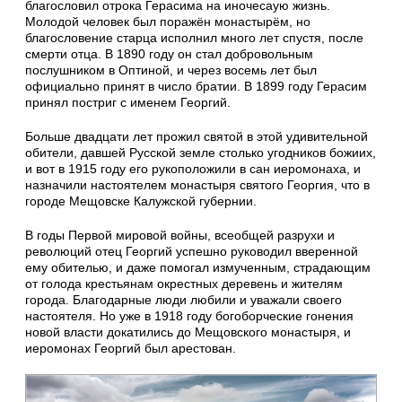
благословил отрока Герасима на иночесаую жизнь.
Молодой человек был поражён монастырём, но
благословение старца исполнил много лет спустя, после
смерти отца. В 1890 году он стал добровольным
послушником в Оптиной, и через восемь лет был
официально принят в число братии. В 1899 году Герасим
принял постриг с именем Георгий.
Больше двадцати лет прожил святой в этой удивительной
обители, давшей Русской земле столько угодников божиих,
и вот в 1915 году его рукоположили в сан иеромонаха, и
назначили настоятелем монастыря святого Георгия, что в
городе Мещовске Калужской губернии.
В годы Первой мировой войны, всеобщей разрухи и
революций отец Георгий успешно руководил вверенной
ему обителью, и даже помогал измученным, страдающим
от голода крестьянам окрестных деревень и жителям
города. Благодарные люди любили и уважали своего
настоятеля. Но уже в 1918 году богоборческие гонения
новой власти докатились до Мещовского монастыря, и
иеромонах Георгий был арестован.