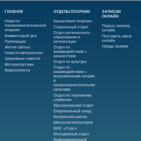
ГЛАВНОЕ
ОТДЕЛЫ ЕПАРХИИ
ЗАПИСКИ
ОНЛАЙН
Новости
Канцелярия епархии
Набережночелнинской
Подать записку
Социальный отдел
епархии
онлайн
Отдел религиозного
Комментарий дня
Поставить свечу
образования и
онлайн
Публикации
катехизации
Нужды храмов
Жития святых
Отдел по
взаимодействию с
Новости митрополии
казачеством
Церковные новости
Отдел по культуре
Фоторепортажи
Отдел по
Видеосюжеты
взаимодействию с
вооруженными силами
и
правоохранительными
органами
Отдел по тюремному
служению
Миссионерский отдел
Епархиальный склад
Воскресная школа
Школа катехизаторов
КЮС «Спас»
Молодежный отдел
Информационный