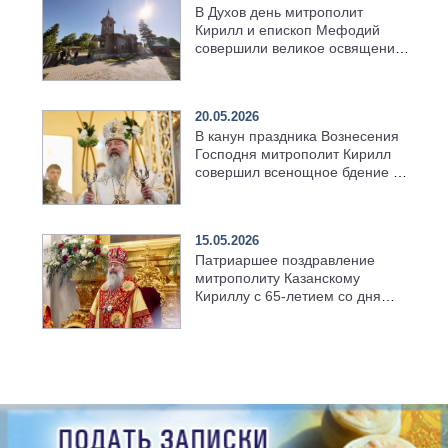
В Духов день митрополит
Кирилл и епископ Мефодий
совершили великое освящение
возрождённого Троицкого
храма в селе Верхний Багряж
20.05.2026
В канун праздника Вознесения
Господня митрополит Кирилл
совершил всенощное бдение в
храме Казанской духовной
семинарии
15.05.2026
Патриаршее поздравление
митрополиту Казанскому
Кириллу с 65-летием со дня
рождения