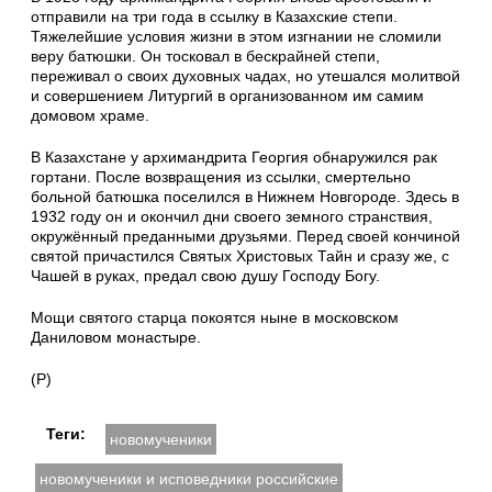
отправили на три года в ссылку в Казахские степи.
Тяжелейшие условия жизни в этом изгнании не сломили
веру батюшки. Он тосковал в бескрайней степи,
переживал о своих духовных чадах, но утешался молитвой
и совершением Литургий в организованном им самим
домовом храме.
В Казахстане у архимандрита Георгия обнаружился рак
гортани. После возвращения из ссылки, смертельно
больной батюшка поселился в Нижнем Новгороде. Здесь в
1932 году он и окончил дни своего земного странствия,
окружённый преданными друзьями. Перед своей кончиной
святой причастился Святых Христовых Тайн и сразу же, с
Чашей в руках, предал свою душу Господу Богу.
Мощи святого старца покоятся ныне в московском
Даниловом монастыре.
(Р)
Теги:
новомученики
новомученики и исповедники российские