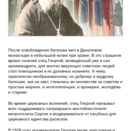
После освобождения батюшка жил в Даниловом
монастыре в небольшой келии при храме. В это страшное
время гонений отец Георгий, возведённый уже в сан
архимандрита, для многих верующих советских людей
стал помощником в их духовных исканиях. К нему,
практически необразованному, но доброму и мудрому
батюшке, как на свет, стекались во множестве за советом и
простые миряне, и интеллигенция, и архиереи, молодёжь
и старики.
Во время церковных волнений, отец Георгий призывал
всех поддерживать патриаршего местоблюстителя
митрополита Сергия и воздерживаться от пагубных для
церковного единства расколов.
В 1928 году архимандрита Георгия вновь арестовали и