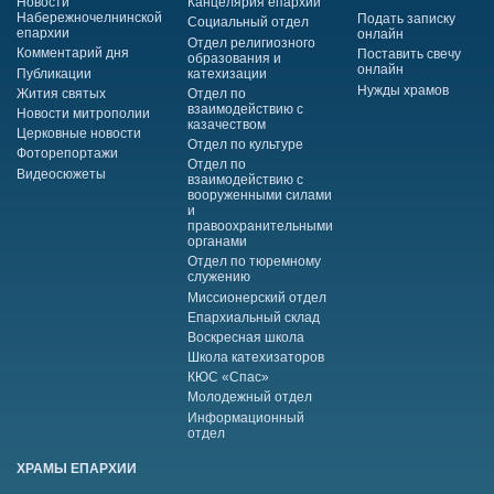
Новости
Канцелярия епархии
Набережночелнинской
Подать записку
Социальный отдел
епархии
онлайн
Отдел религиозного
Комментарий дня
Поставить свечу
образования и
онлайн
Публикации
катехизации
Нужды храмов
Жития святых
Отдел по
взаимодействию с
Новости митрополии
казачеством
Церковные новости
Отдел по культуре
Фоторепортажи
Отдел по
Видеосюжеты
взаимодействию с
вооруженными силами
и
правоохранительными
органами
Отдел по тюремному
служению
Миссионерский отдел
Епархиальный склад
Воскресная школа
Школа катехизаторов
КЮС «Спас»
Молодежный отдел
Информационный
отдел
ХРАМЫ ЕПАРХИИ