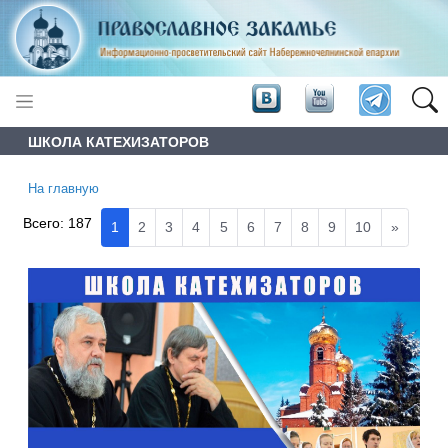
ШКОЛА КАТЕХИЗАТОРОВ
На главную
Всего:
187
1
2
3
4
5
6
7
8
9
10
»