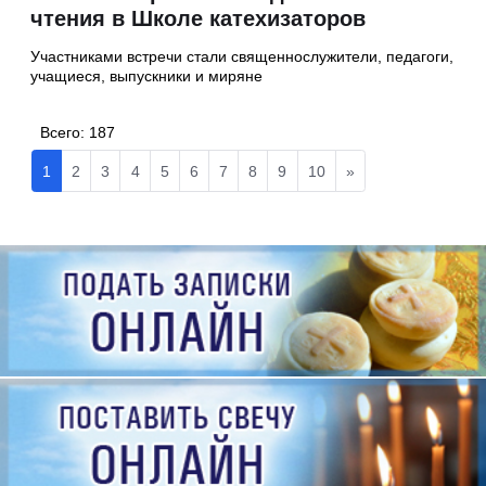
чтения в Школе катехизаторов
Участниками встречи стали священнослужители, педагоги,
учащиеся, выпускники и миряне
Всего:
187
1
2
3
4
5
6
7
8
9
10
»