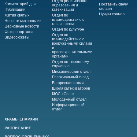
Отдел религиозного
Комментарий дня
Поставить свечу
образования и
онлайн
Публикации
катехизации
Нужды храмов
Жития святых
Отдел по
взаимодействию с
Новости митрополии
казачеством
Церковные новости
Отдел по культуре
Фоторепортажи
Отдел по
Видеосюжеты
взаимодействию с
вооруженными силами
и
правоохранительными
органами
Отдел по тюремному
служению
Миссионерский отдел
Епархиальный склад
Воскресная школа
Школа катехизаторов
КЮС «Спас»
Молодежный отдел
Информационный
отдел
ХРАМЫ ЕПАРХИИ
РАСПИСАНИЕ
ВОПРОС СВЯЩЕННИКУ