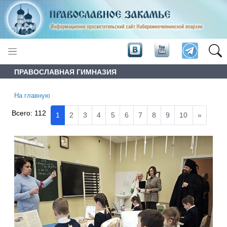
ПРАВОСЛАВНАЯ ГИМНАЗИЯ
На главную
Всего:
112
1
2
3
4
5
6
7
8
9
10
»