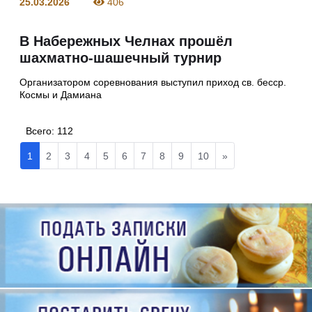
25.03.2026
406
В Набережных Челнах прошёл
шахматно-шашечный турнир
Организатором соревнования выступил приход св. бесср.
Космы и Дамиана
Всего:
112
1
2
3
4
5
6
7
8
9
10
»