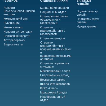
ГЛАВНОЕ
ОТДЕЛЫ ЕПАРХИИ
ЗАПИСКИ
ОНЛАЙН
Новости
Канцелярия епархии
Набережночелнинской
Подать записку
Социальный отдел
епархии
онлайн
Отдел религиозного
Комментарий дня
Поставить свечу
образования и
онлайн
Публикации
катехизации
Нужды храмов
Жития святых
Отдел по
взаимодействию с
Новости митрополии
казачеством
Церковные новости
Отдел по культуре
Фоторепортажи
Отдел по
Видеосюжеты
взаимодействию с
вооруженными силами
и
правоохранительными
органами
Отдел по тюремному
служению
Миссионерский отдел
Епархиальный склад
Воскресная школа
Школа катехизаторов
КЮС «Спас»
Молодежный отдел
Информационный
отдел