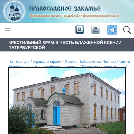
КРЕСТИЛЬНЫЙ ХРАМ В ЧЕСТЬ БЛАЖЕННОЙ КСЕНИИ
ПЕТЕРБУРГСКОЙ
На главную
/
Храмы епархии
/
Храмы Набережных Челнов
/
Свято-
Вознесенское Архиерейское подворье
/
Престолы
/
Крестильный
храм в честь блаженной Ксении Петербургской