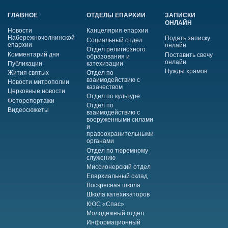
ГЛАВНОЕ
ОТДЕЛЫ ЕПАРХИИ
ЗАПИСКИ
ОНЛАЙН
Новости
Канцелярия епархии
Набережночелнинской
Подать записку
Социальный отдел
епархии
онлайн
Отдел религиозного
Комментарий дня
Поставить свечу
образования и
онлайн
Публикации
катехизации
Нужды храмов
Жития святых
Отдел по
взаимодействию с
Новости митрополии
казачеством
Церковные новости
Отдел по культуре
Фоторепортажи
Отдел по
Видеосюжеты
взаимодействию с
вооруженными силами
и
правоохранительными
органами
Отдел по тюремному
служению
Миссионерский отдел
Епархиальный склад
Воскресная школа
Школа катехизаторов
КЮС «Спас»
Молодежный отдел
Информационный