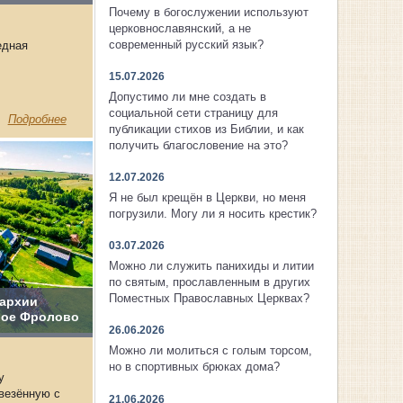
Почему в богослужении используют
церковнославянский, а не
современный русский язык?
едная
15.07.2026
Допустимо ли мне создать в
социальной сети страницу для
Подробнее
публикации стихов из Библии, и как
получить благословение на это?
12.07.2026
Я не был крещён в Церкви, но меня
погрузили. Могу ли я носить крестик?
03.07.2026
Можно ли служить панихиды и литии
по святым, прославленным в других
Поместных Православных Церквах?
пархии
шое Фролово
26.06.2026
Можно ли молиться с голым торсом,
но в спортивных брюках дома?
у
везённую с
21.06.2026