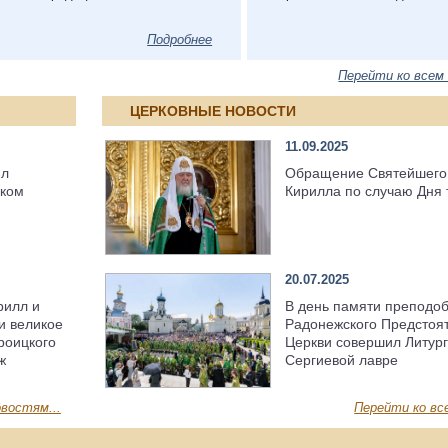
Подробнее
Перейти ко всем
ЦЕРКОВНЫЕ НОВОСТИ
11.09.2025
ил
Обращение Святейшего
ском
Кирилла по случаю Дня 
20.07.2025
рилл и
В день памяти преподо
и великое
Радонежского Предстоя
роицкого
Церкви совершил Литург
ж
Сергиевой лавре
востям...
Перейти ко вс