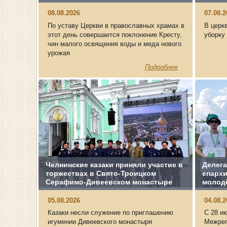
08.08.2026
07.08.
По уставу Церкви в православных храмах в
В церк
этот день совершается поклонение Кресту,
уборку
чин малого освящения воды и меда нового
урожая
Подробнее
Челнинские казаки приняли участие в
Делег
торжествах в Свято‑Троицком
епархи
Серафимо‑Дивеевском монастыре
молод
05.08.2026
04.08.
Казаки несли служение по приглашению
С 28 и
игумении Дивеевского монастыря
Межрег