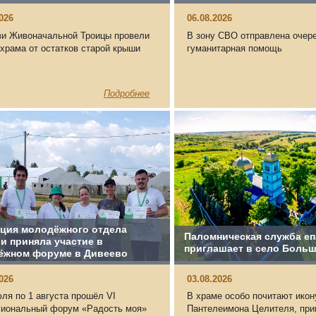
2026
06.08.2026
ви Живоначальной Троицы провели
В зону СВО отправлена очер
 храма от остатков старой крыши
гуманитарная помощь
Подробнее
ация молодёжного отдела
Паломническая служба е
и приняла участие в
приглашает в село Боль
ёжном форуме в Дивеево
2026
03.08.2026
юля по 1 августа прошёл VI
В храме особо почитают икон
иональный форум «Радость моя»
Пантелеимона Целителя, при