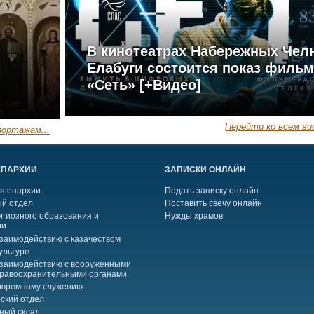
В кинотеатрах Набережных Чел
Елабуги состоится показ филь
«Сеть» [+Видео]
Перейти ко всем ви
ортажам...
ЕПАРХИИ
ЗАПИСКИ ОНЛАЙН
я епархии
Подать записку онлайн
й отдел
Поставить свечу онлайн
игиозного образования и
Нужды храмов
ии
взаимодействию с казачеством
ультуре
взаимодействию с вооруженными
правоохранительными органами
тюремному служению
ский отдел
ный склад