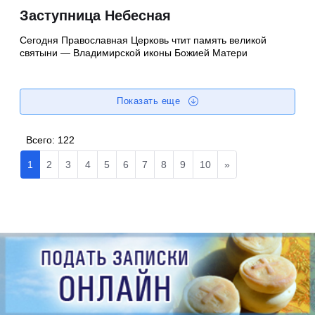
Заступница Небесная
Сегодня Православная Церковь чтит память великой
святыни — Владимирской иконы Божией Матери
Показать еще
Всего:
122
1
2
3
4
5
6
7
8
9
10
»