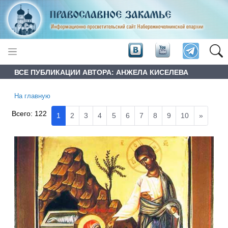
ВСЕ ПУБЛИКАЦИИ АВТОРА: АНЖЕЛА КИСЕЛЕВА
На главную
Всего:
122
1
2
3
4
5
6
7
8
9
10
»