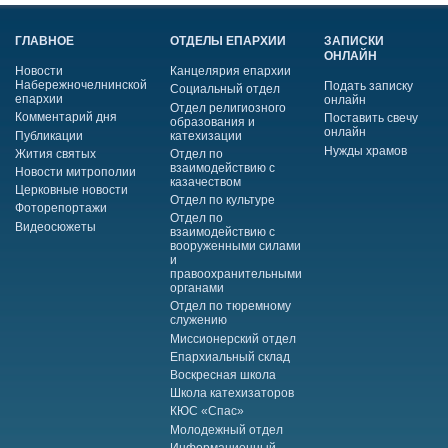
ГЛАВНОЕ
ОТДЕЛЫ ЕПАРХИИ
ЗАПИСКИ
ОНЛАЙН
Новости
Канцелярия епархии
Набережночелнинской
Подать записку
Социальный отдел
епархии
онлайн
Отдел религиозного
Комментарий дня
Поставить свечу
образования и
онлайн
Публикации
катехизации
Нужды храмов
Жития святых
Отдел по
взаимодействию с
Новости митрополии
казачеством
Церковные новости
Отдел по культуре
Фоторепортажи
Отдел по
Видеосюжеты
взаимодействию с
вооруженными силами
и
правоохранительными
органами
Отдел по тюремному
служению
Миссионерский отдел
Епархиальный склад
Воскресная школа
Школа катехизаторов
КЮС «Спас»
Молодежный отдел
Информационный