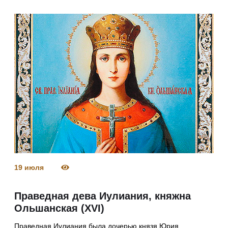
19 июля
Праведная дева Иулиания, княжна
Ольшанская (XVI)
Праведная Иулиания была дочерью князя Юрия