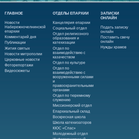
ГЛАВНОЕ
ОТДЕЛЫ ЕПАРХИИ
ЗАПИСКИ
ОНЛАЙН
Новости
Канцелярия епархии
Набережночелнинской
Подать записку
Социальный отдел
епархии
онлайн
Отдел религиозного
Комментарий дня
Поставить свечу
образования и
онлайн
Публикации
катехизации
Нужды храмов
Жития святых
Отдел по
взаимодействию с
Новости митрополии
казачеством
Церковные новости
Отдел по культуре
Фоторепортажи
Отдел по
Видеосюжеты
взаимодействию с
вооруженными силами
и
правоохранительными
органами
Отдел по тюремному
служению
Миссионерский отдел
Епархиальный склад
Воскресная школа
Школа катехизаторов
КЮС «Спас»
Молодежный отдел