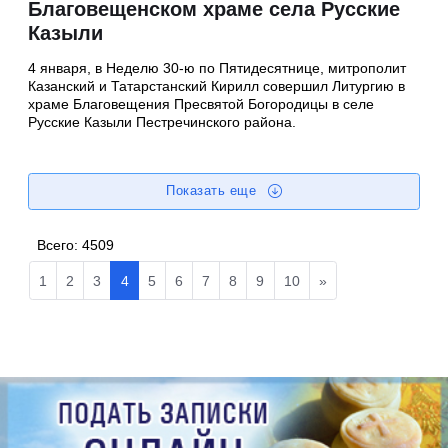
Благовещенском храме села Русские
Казыли
4 января, в Неделю 30-ю по Пятидесятнице, митрополит
Казанский и Татарстанский Кирилл совершил Литургию в
храме Благовещения Пресвятой Богородицы в селе
Русские Казыли Пестречинского района.
Показать еще
Всего:
4509
1
2
3
4
5
6
7
8
9
10
»