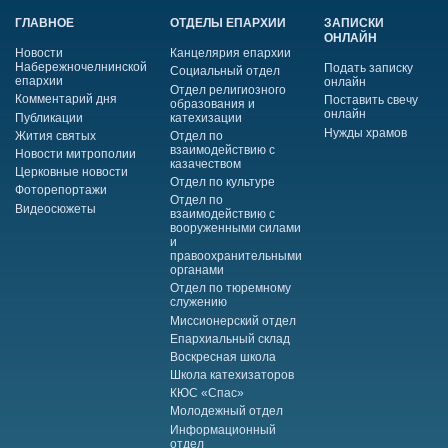
ГЛАВНОЕ
ОТДЕЛЫ ЕПАРХИИ
ЗАПИСКИ
ОНЛАЙН
Новости
Канцелярия епархии
Набережночелнинской
Подать записку
Социальный отдел
епархии
онлайн
Отдел религиозного
Комментарий дня
Поставить свечу
образования и
онлайн
Публикации
катехизации
Нужды храмов
Жития святых
Отдел по
взаимодействию с
Новости митрополии
казачеством
Церковные новости
Отдел по культуре
Фоторепортажи
Отдел по
Видеосюжеты
взаимодействию с
вооруженными силами
и
правоохранительными
органами
Отдел по тюремному
служению
Миссионерский отдел
Епархиальный склад
Воскресная школа
Школа катехизаторов
КЮС «Спас»
Молодежный отдел
Информационный
отдел