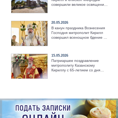
совершили великое освящение
возрождённого Троицкого
храма в селе Верхний Багряж
20.05.2026
В канун праздника Вознесения
Господня митрополит Кирилл
совершил всенощное бдение в
храме Казанской духовной
семинарии
15.05.2026
Патриаршее поздравление
митрополиту Казанскому
Кириллу с 65-летием со дня
рождения