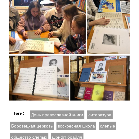
Теги:
День православной книги
литература
Боровецкая церковь
воскресная школа
слепые
общество слепых
шрифт брайля