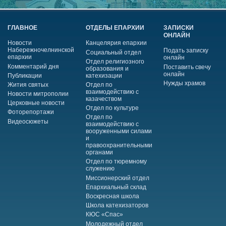
ГЛАВНОЕ
ОТДЕЛЫ ЕПАРХИИ
ЗАПИСКИ
ОНЛАЙН
Новости
Канцелярия епархии
Набережночелнинской
Подать записку
Социальный отдел
епархии
онлайн
Отдел религиозного
Комментарий дня
Поставить свечу
образования и
онлайн
Публикации
катехизации
Нужды храмов
Жития святых
Отдел по
взаимодействию с
Новости митрополии
казачеством
Церковные новости
Отдел по культуре
Фоторепортажи
Отдел по
Видеосюжеты
взаимодействию с
вооруженными силами
и
правоохранительными
органами
Отдел по тюремному
служению
Миссионерский отдел
Епархиальный склад
Воскресная школа
Школа катехизаторов
КЮС «Спас»
Молодежный отдел