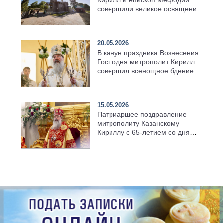
совершили великое освящение
возрождённого Троицкого
храма в селе Верхний Багряж
20.05.2026
В канун праздника Вознесения
Господня митрополит Кирилл
совершил всенощное бдение в
храме Казанской духовной
семинарии
15.05.2026
Патриаршее поздравление
митрополиту Казанскому
Кириллу с 65-летием со дня
рождения