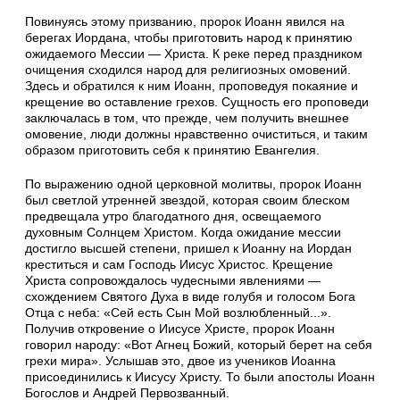
Повинуясь этому призванию, пророк Иоанн явился на
берегах Иордана, чтобы приготовить народ к принятию
ожидаемого Мессии — Христа. К реке перед праздником
очищения сходился народ для религиозных омовений.
Здесь и обратился к ним Иоанн, проповедуя покаяние и
крещение во оставление грехов. Сущность его проповеди
заключалась в том, что прежде, чем получить внешнее
омовение, люди должны нравственно очиститься, и таким
образом приготовить себя к принятию Евангелия.
По выражению одной церковной молитвы, пророк Иоанн
был светлой утренней звездой, которая своим блеском
предвещала утро благодатного дня, освещаемого
духовным Солнцем Христом. Когда ожидание мессии
достигло высшей степени, пришел к Иоанну на Иордан
креститься и сам Господь Иисус Христос. Крещение
Христа сопровождалось чудесными явлениями —
схождением Святого Духа в виде голубя и голосом Бога
Отца с неба: «Сей есть Сын Мой возлюбленный...».
Получив откровение о Иисусе Христе, пророк Иоанн
говорил народу: «Вот Агнец Божий, который берет на себя
грехи мира». Услышав это, двое из учеников Иоанна
присоединились к Иисусу Христу. То были апостолы Иоанн
Богослов и Андрей Первозванный.