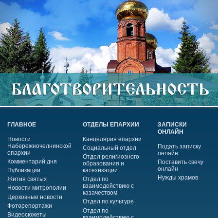
ГЛАВНОЕ
ОТДЕЛЫ ЕПАРХИИ
ЗАПИСКИ
ОНЛАЙН
Новости
Канцелярия епархии
Набережночелнинской
Подать записку
Социальный отдел
епархии
онлайн
Отдел религиозного
Комментарий дня
Поставить свечу
образования и
онлайн
Публикации
катехизации
Нужды храмов
Жития святых
Отдел по
взаимодействию с
Новости митрополии
казачеством
Церковные новости
Отдел по культуре
Фоторепортажи
Отдел по
Видеосюжеты
взаимодействию с