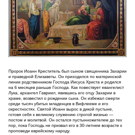
Пророк Иоанн Креститель был сыном священника Захарии
и праведной Елизаветы. Он приходился по материнской
линии родственником Господа Иисуса Христа и родился
на 6 месяцев раньше Господа. Как повествует евангелист
Лука, архангел Гавриил, явившись его отцу Захарии в
храме, возвестил о рождении сына. Он избежал смерти
среди тысяч убитых младенцев в Вифлееме и его
окрестностях. Святой Иоанн вырос в дикой пустыне,
готовя себя к великому служению строгой жизнью —
постом и молитвой. Он остался пустынножителем до тех
пор, пока Господь не призвал его в 30-летнем возрасте к
проповеди еврейскому народу.