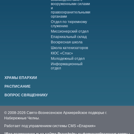
вооруженными силами
и
правоохранительными
органами
Отдел по тюремному
служению
Миссионерский отдел
Епархиальный склад
Воскресная школа
Школа катехизаторов
КЮС «Спас»
Молодежный отдел
Информационный
отдел
ХРАМЫ ЕПАРХИИ
РАСПИСАНИЕ
ВОПРОС СВЯЩЕННИКУ
© 2008-2026 Свято-Вознесенское Архиерейское подворье г.
Набережные Челны.
Работает под управлением системы
CMS «Епархия»
*Все размещенные на сайте Pravchelny.ru фотоизображения взяты