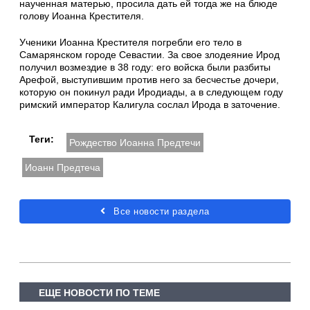
наученная матерью, просила дать ей тогда же на блюде
голову Иоанна Крестителя.
Ученики Иоанна Крестителя погребли его тело в
Самарянском городе Севастии. За свое злодеяние Ирод
получил возмездие в 38 году: его войска были разбиты
Арефой, выступившим против него за бесчестье дочери,
которую он покинул ради Иродиады, а в следующем году
римский император Калигула сослал Ирода в заточение.
Теги:
Рождество Иоанна Предтечи
Иоанн Предтеча
Все новости раздела
ЕЩЕ НОВОСТИ ПО ТЕМЕ