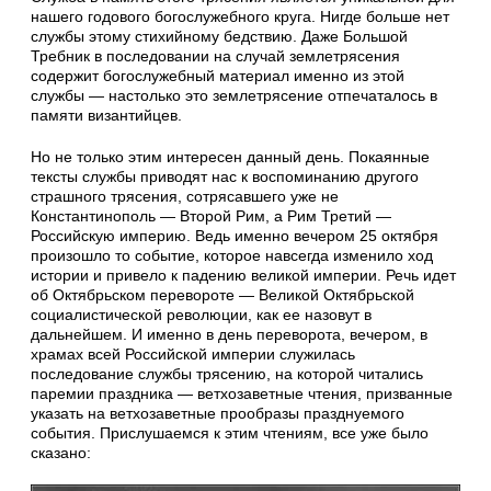
нашего годового богослужебного круга. Нигде больше нет
службы этому стихийному бедствию. Даже Большой
Требник в последовании на случай землетрясения
содержит богослужебный материал именно из этой
службы — настолько это землетрясение отпечаталось в
памяти византийцев.
Но не только этим интересен данный день. Покаянные
тексты службы приводят нас к воспоминанию другого
страшного трясения, сотрясавшего уже не
Константинополь — Второй Рим, а Рим Третий —
Российскую империю. Ведь именно вечером 25 октября
произошло то событие, которое навсегда изменило ход
истории и привело к падению великой империи. Речь идет
об Октябрьском перевороте — Великой Октябрьской
социалистической революции, как ее назовут в
дальнейшем. И именно в день переворота, вечером, в
храмах всей Российской империи служилась
последование службы трясению, на которой читались
паремии праздника — ветхозаветные чтения, призванные
указать на ветхозаветные прообразы празднуемого
события. Прислушаемся к этим чтениям, все уже было
сказано: