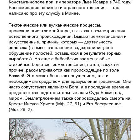
Константинополе при императоре Льве Исавре в 740 году.
Воспоминание великого и страшного трясения — так
написано про эту службу в Минее.
Тектонические или вулканические процессы,
происходящие в земной коре, вызывают землетрясения
естественного происхождения. Бывают землетрясения и
искусственные, причины которых — деятельность
человека (взрывы, заполнение водохранилищ или
обрушение полостей, оставшихся в результате горных
выработок). Но еще с библейских времен любые
стихийные бедствия: землетрясение, потоп, засуха и
прочее, рассматриваются как происходящие по воле
Божией. Это может быть как попущением, так и
необходимым средством для вразумления грешников. Они
часто сопутствуют явлениям Бога, а в последние времена
предстают как подготовительные акты Суда Божия над
миром. Землетрясением также сопровождалась смерть на
Кресте Иисуса Христа (Мф. 27, 51) и Его Воскресение
(Мф. 28, 2).