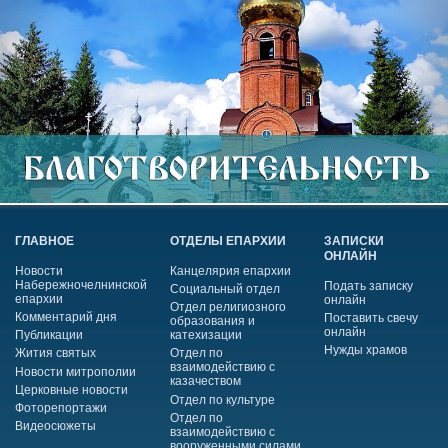
ГЛАВНОЕ
ОТДЕЛЫ ЕПАРХИИ
ЗАПИСКИ
ОНЛАЙН
Новости
Канцелярия епархии
Набережночелнинской
Подать записку
Социальный отдел
епархии
онлайн
Отдел религиозного
Комментарий дня
Поставить свечу
образования и
онлайн
Публикации
катехизации
Нужды храмов
Жития святых
Отдел по
взаимодействию с
Новости митрополии
казачеством
Церковные новости
Отдел по культуре
Фоторепортажи
Отдел по
Видеосюжеты
взаимодействию с
вооруженными силами