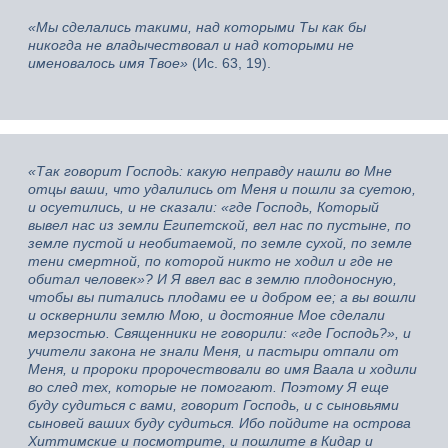
«Мы сделались такими, над которыми Ты как бы
никогда не владычествовал и над которыми не
именовалось имя Твое»
(Ис. 63, 19).
«Так говорит Господь: какую неправду нашли во Мне
отцы ваши, что удалились от Меня и пошли за суетою,
и осуетились, и не сказали: «где Господь, Который
вывел нас из земли Египетской, вел нас по пустыне, по
земле пустой и необитаемой, по земле сухой, по земле
тени смертной, по которой никто не ходил и где не
обитал человек»? И Я ввел вас в землю плодоносную,
чтобы вы питались плодами ее и добром ее; а вы вошли
и осквернили землю Мою, и достояние Мое сделали
мерзостью. Священники не говорили: «где Господь?», и
учители закона не знали Меня, и пастыри отпали от
Меня, и пророки пророчествовали во имя Ваала и ходили
во след тех, которые не помогают. Поэтому Я еще
буду судиться с вами, говорит Господь, и с сыновьями
сыновей ваших буду судиться. Ибо пойдите на острова
Хиттимские и посмотрите, и пошлите в Кидар и