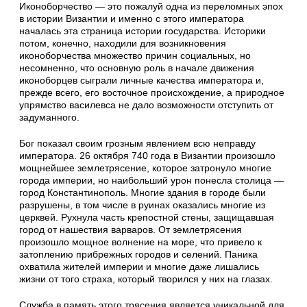
Иконоборчество — это пожалуй одна из переломных эпох
в истории Византии и именно с этого императора
началась эта страница истории государства. Историки
потом, конечно, находили для возникновения
иконоборчества множество причин социальных, но
несомненно, что основную роль в начале движения
иконоборцев сыграли личные качества императора и,
прежде всего, его восточное происхождение, а природное
упрямство василевса не дало возможности отступить от
задуманного.
Бог показал своим грозным явлением всю неправду
императора. 26 октября 740 года в Византии произошло
мощнейшее землетрясение, которое затронуло многие
города империи, но наибольший урон понесла столица —
город Константинополь. Многие здания в городе были
разрушены, в том числе в руинах оказались многие из
церквей. Рухнула часть крепостной стены, защищавшая
город от нашествия варваров. От землетрясения
произошло мощное волнение на море, что привело к
затоплению прибрежных городов и селений. Паника
охватила жителей империи и многие даже лишались
жизни от того страха, который творился у них на глазах.
Служба в память этого трясения является уникальной для