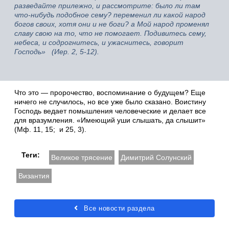
разведайте прилежно, и рассмотрите: было ли там
что-нибудь подобное сему? переменил ли какой народ
богов своих, хотя они и не боги? а Мой народ променял
славу свою на то, что не помогает. Подивитесь сему,
небеса, и содрогнитесь, и ужаснитесь, говорит
Господь» (Иер. 2, 5-12).
Что это — пророчество, воспоминание о будущем? Еще
ничего не случилось, но все уже было сказано. Воистину
Господь ведает помышления человеческие и делает все
для вразумления. «Имеющий уши слышать, да слышит»
(Мф. 11, 15; и 25, 3).
Теги:
Великое трясение
Димитрий Солунский
Византия
Все новости раздела