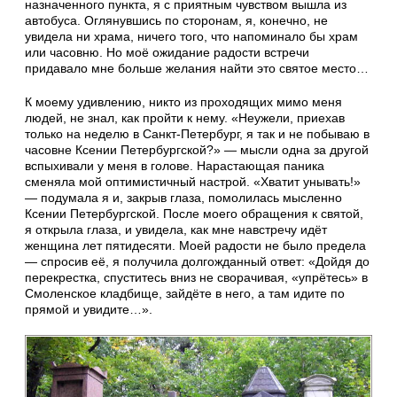
назначенного пункта, я с приятным чувством вышла из
автобуса. Оглянувшись по сторонам, я, конечно, не
увидела ни храма, ничего того, что напоминало бы храм
или часовню. Но моё ожидание радости встречи
придавало мне больше желания найти это святое место…
К моему удивлению, никто из проходящих мимо меня
людей, не знал, как пройти к нему. «Неужели, приехав
только на неделю в Санкт-Петербург, я так и не побываю в
часовне Ксении Петербургской?» — мысли одна за другой
вспыхивали у меня в голове. Нарастающая паника
сменяла мой оптимистичный настрой. «Хватит унывать!»
— подумала я и, закрыв глаза, помолилась мысленно
Ксении Петербургской. После моего обращения к святой,
я открыла глаза, и увидела, как мне навстречу идёт
женщина лет пятидесяти. Моей радости не было предела
— спросив её, я получила долгожданный ответ: «Дойдя до
перекрестка, спуститесь вниз не сворачивая, «упрётесь» в
Смоленское кладбище, зайдёте в него, а там идите по
прямой и увидите…».