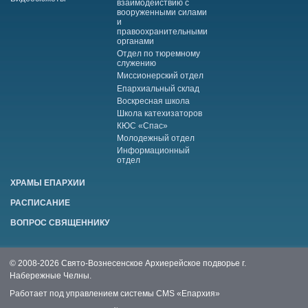
взаимодействию с
вооруженными силами
и
правоохранительными
органами
Отдел по тюремному
служению
Миссионерский отдел
Епархиальный склад
Воскресная школа
Школа катехизаторов
КЮС «Спас»
Молодежный отдел
Информационный
отдел
ХРАМЫ ЕПАРХИИ
РАСПИСАНИЕ
ВОПРОС СВЯЩЕННИКУ
© 2008-2026 Свято-Вознесенское Архиерейское подворье г.
Набережные Челны.
Работает под управлением системы
CMS «Епархия»