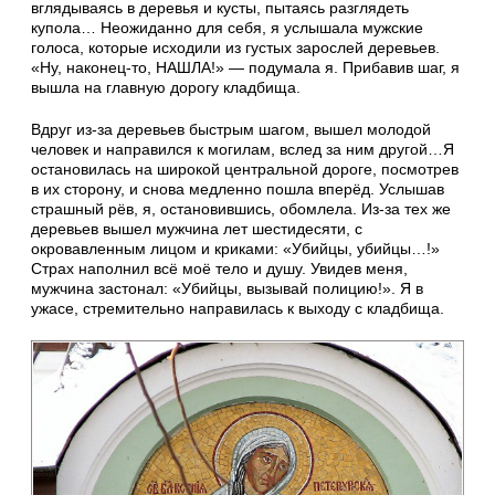
вглядываясь в деревья и кусты, пытаясь разглядеть
купола… Неожиданно для себя, я услышала мужские
голоса, которые исходили из густых зарослей деревьев.
«Ну, наконец-то, НАШЛА!» — подумала я. Прибавив шаг, я
вышла на главную дорогу кладбища.
Вдруг из-за деревьев быстрым шагом, вышел молодой
человек и направился к могилам, вслед за ним другой…Я
остановилась на широкой центральной дороге, посмотрев
в их сторону, и снова медленно пошла вперёд. Услышав
страшный рёв, я, остановившись, обомлела. Из-за тех же
деревьев вышел мужчина лет шестидесяти, с
окровавленным лицом и криками: «Убийцы, убийцы…!»
Страх наполнил всё моё тело и душу. Увидев меня,
мужчина застонал: «Убийцы, вызывай полицию!». Я в
ужасе, стремительно направилась к выходу с кладбища.