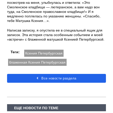
посмотрев на меня, улыбнулась и ответила: «Это
Смоленское кладбище — лютеранское, а вам надо вон
туда, на Смоленское православное кладбище!» И я
медленно поплелась по указанию женщины. «Спасибо,
тебе Матушка Ксения…».
Написав записку, я опустила ее в специальный ящик для
записок. Эта история стала особенным событием и моей
«встречи» с блаженной матушкой Ксенией Петербургской.
Теги:
Ксения Петербургская
блаженная Ксения Петербургская
Все новости раздела
ЕЩЕ НОВОСТИ ПО ТЕМЕ