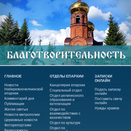
ГЛАВНОЕ
ОТДЕЛЫ ЕПАРХИИ
ЗАПИСКИ
ОНЛАЙН
Новости
Канцелярия епархии
Набережночелнинской
Подать записку
Социальный отдел
епархии
онлайн
Отдел религиозного
Комментарий дня
Поставить свечу
образования и
онлайн
Публикации
катехизации
Нужды храмов
Жития святых
Отдел по
взаимодействию с
Новости митрополии
казачеством
Церковные новости
Отдел по культуре
Фоторепортажи
Отдел по
Видеосюжеты