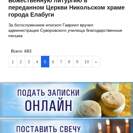
Божественную литургию в
переданном Церкви Никольском храме
города Елабуги
За богослужением епископ Гавриил вручил
администрации Суворовского училища благодарственные
письма
Всего:
683
1
2
3
4
5
6
7
8
9
10
»