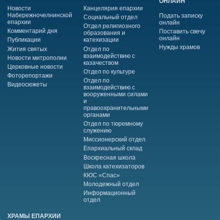
ОНЛАЙН
Новости
Канцелярия епархии
Набережночелнинской
Подать записку
Социальный отдел
епархии
онлайн
Отдел религиозного
Комментарий дня
Поставить свечу
образования и
онлайн
Публикации
катехизации
Нужды храмов
Жития святых
Отдел по
взаимодействию с
Новости митрополии
казачеством
Церковные новости
Отдел по культуре
Фоторепортажи
Отдел по
Видеосюжеты
взаимодействию с
вооруженными силами
и
правоохранительными
органами
Отдел по тюремному
служению
Миссионерский отдел
Епархиальный склад
Воскресная школа
Школа катехизаторов
КЮС «Спас»
Молодежный отдел
Информационный
отдел
ХРАМЫ ЕПАРХИИ