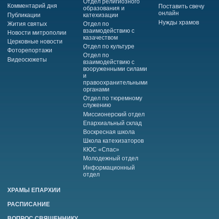
Отдел религиозного
Комментарий дня
Поставить свечу
образования и
онлайн
Публикации
катехизации
Нужды храмов
Жития святых
Отдел по
взаимодействию с
Новости митрополии
казачеством
Церковные новости
Отдел по культуре
Фоторепортажи
Отдел по
Видеосюжеты
взаимодействию с
вооруженными силами
и
правоохранительными
органами
Отдел по тюремному
служению
Миссионерский отдел
Епархиальный склад
Воскресная школа
Школа катехизаторов
КЮС «Спас»
Молодежный отдел
Информационный
отдел
ХРАМЫ ЕПАРХИИ
РАСПИСАНИЕ
ВОПРОС СВЯЩЕННИКУ